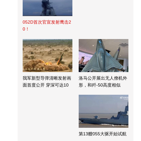
052D首次官宣发射鹰击2
0！
我军新型导弹清晰发射画
洛马公开展出无人僚机外
面首度公开 穿深可达10
形，和歼-50高度相似
米
第13艘055大驱开始试航