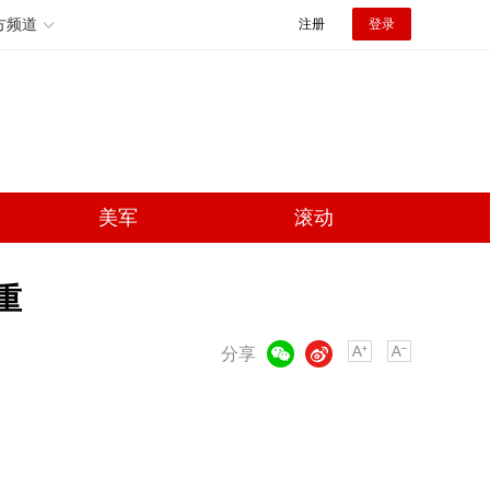
方频道
注册
登录
美军
滚动
重
微信
微博
分享