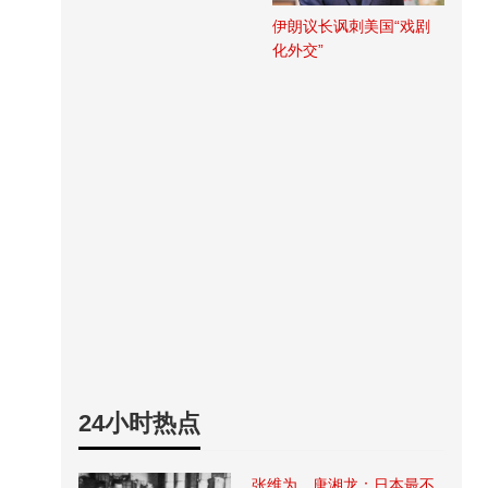
伊朗议长讽刺美国“戏剧
化外交”
24小时热点
张维为、唐湘龙：日本最不