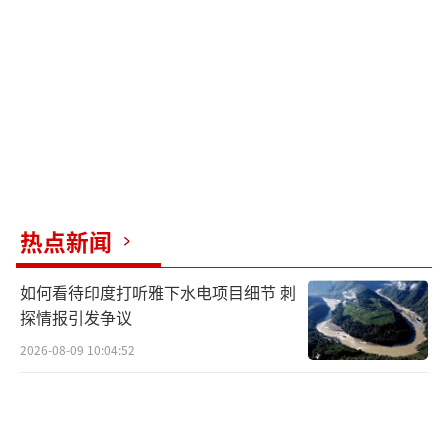
护自身国家利益和国家安全。
北约峰会前夕，以色列总理内塔尼亚胡向
美国喊话，不要向土耳其出售F-35型隐形战斗
机及适配土耳其国产隐形战机的美制发动机，
理由是这样做将威胁以军在中东的空中优势。
美国总统特朗普在出席北约峰会时表示，
热点新闻
当前美土关系良好，美方正着手解除对土制
裁，并将就F-35采购问题做出决定。他对北约
如何看待印度打听雅下水电项目细节 刺
国家在美国对伊朗军事行动中的表现感到“失
探情报引发争议
望”。
2026-08-09 10:04:52
（责任编辑：卢其龙 CM0882）