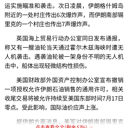
运实施瞄准和袭击。次日凌晨，伊朗格什姆岛
附近的一处村庄传出6次爆炸声，而伊朗南部锡
里克的一个村庄也传出7声爆炸声。
英国海上贸易行动办公室同日发布通报，
称又有一艘油轮当天通过霍尔木兹海峡时遭无
人机袭击。遇袭油轮被一架身份不明的无人机
击中，船体出现轻微结构性损伤。
美国财政部外国资产控制办公室宣布撤销
一项授权允许伊朗石油销售的通用许可，相关
收尾交易将被允许持续至美国东部时间7月17日
零点。受此影响，国际油价应声上涨。
据伊朗方面消息，美军对伊朗南部锡里克
点击查看全文(剩余
57
%)