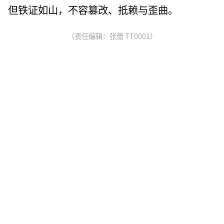
但铁证如山，不容篡改、抵赖与歪曲。
（责任编辑：张蕾 TT0001）