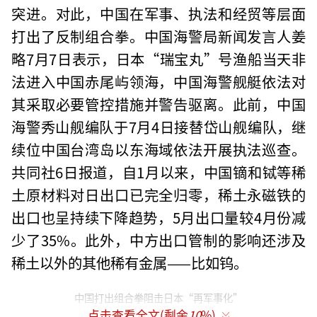
突进。对此，中国在军事、执法和经贸等层面
打出了反制组合拳。中国海警局新闻发言人姜
略7月7日表示，日本“瑞宝丸”号渔船当天非
法进入中国赤尾屿领海，中国海警舰艇依法对
其采取必要管控措施并警告驱离。此前，中国
海警秀山舰编队于7月4日接替岱山舰编队，继
续位中国台湾岛以东海域依法开展执法巡查。
共同社6日报道，自1月以来，中国镝和铽等稀
土原材料对日出口已完全归零，稀土永磁铁的
出口也呈持续下降趋势，5月出口量较4月份减
少了35%。此外，中方出口管制的影响还涉及
稀土以外的其他稀有金属——比如钨。
中国打出组合拳阻击日本“再军事化”
点击查看全文(剩余
10
%)