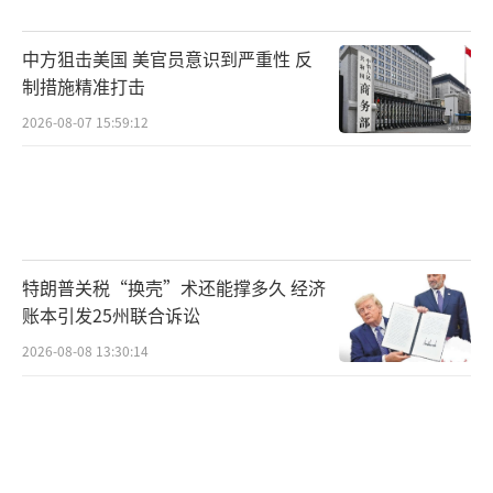
苏迹象，预示着全球资本流向的再平衡。
中方狙击美国 美官员意识到严重性 反
德银认为美国经济“强劲但失衡”。生产
制措施精准打击
率表现亮眼，但收入不平等问题依然严峻，住
2026-08-07 15:59:12
房可负担性降至极低水平。老年群体在购房市
场中的份额攀升至高位，反映了美国社会深层
的结构性问题。
在财政方面，德银预计未来五年内全球主
特朗普关税“换壳”术还能撑多久 经济
要经济体的财政赤字合计规模将持续高于2008
账本引发25州联合诉讼
年至2009年金融危机最高峰时期的水平，全球
2026-08-08 13:30:14
财政纪律的约束正在被系统性削弱。日本的情
况尤为引人关注，日元汇率跌至数十年低点，
日本国债回报率表现极差。结合全球财政扩
张、气候风险以及多重政治层面的异常因素，