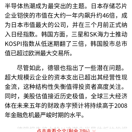
半导体热潮成为最突出的主题。日本存储芯片
企业铠侠的市值在大约一年内飙升约46倍，成
为日本市值最大的公司，并在三个月前正式纳
入日经指数。韩国方面，三星和SK海力士推动
KOSPI指数从低迷期翻了三倍，韩国股市总市
值已超过欧洲最大交易所。
尽管如此，德银也指出了一些潜在问题。
超大规模云企业的资本支出已超出其经营性现
金流，这种结构性失衡值得投资者高度关注。
同时，美股估值接近历史极值，全球三大经济
体在未来五年的财政赤字预计将持续高于2008
年金融危机最严峻时期的水平。
德银报告将本轮AI浪潮中半导体板块的崛
点击查看全文(剩余
70
%)