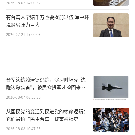
2026-08-07 14:00:32
有台湾人宁赔千万也要提前退伍 军中环
境恶劣压力巨大
2026-07-21 17:00:03
台军演练赖清德逃跑，演习时坦克"边
跑边爆装备"，被民众提醒才捡回来 演
习状况频出引发关注
2026-08-07 08:55:36
从国民党的变迁到民进党的续命逻辑：
它们最怕“民主台湾”叙事被揭穿
2026-08-08 10:47:35