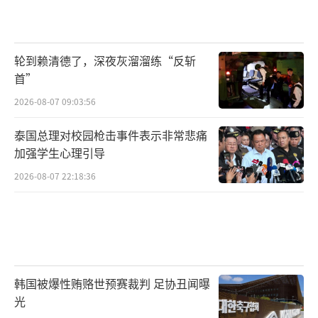
轮到赖清德了，深夜灰溜溜练“反斩
首”
2026-08-07 09:03:56
泰国总理对校园枪击事件表示非常悲痛
加强学生心理引导
2026-08-07 22:18:36
韩国被爆性贿赂世预赛裁判 足协丑闻曝
光