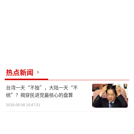
报告还关注到大语言模型市场竞争格局的
快速演变。中国AI模型的用户规模迅速扩大，
对当前以美国科技企业为主导的AI产业生态构
成挑战。同时，围绕AI导致大规模失业的担忧
持续存在，虽然这更多是市场情绪的反映而非
已被数据证实的现实，但相关预期对劳动力市
场和消费者信心的影响不容忽视。
热点新闻
德银将当前美股估值状态与1999年互联网
台湾一天“不独”，大陆一天“不
泡沫时期相提并论，指出美股估值仍接近历史
统”？揭穿民进党最核心的盘算
极值。尽管市场领涨力量不再集中于七大科技
2026-08-08 10:47:51
巨头，整体市场的扩散并未实质性缓解高估值
压力。美国在全球股票市值中的主导地位依然
牢固，但非美市场和新兴市场股票开始出现复