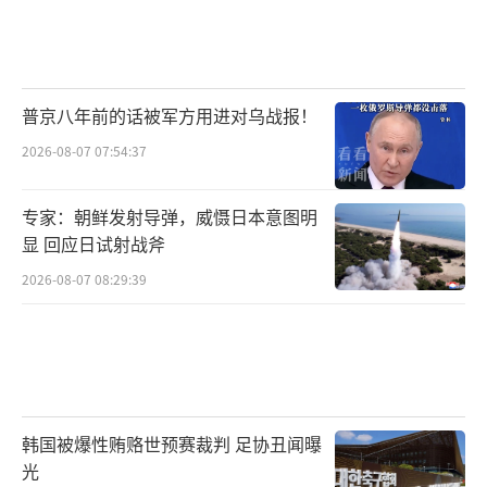
普京八年前的话被军方用进对乌战报！
2026-08-07 07:54:37
专家：朝鲜发射导弹，威慑日本意图明
显 回应日试射战斧
2026-08-07 08:29:39
韩国被爆性贿赂世预赛裁判 足协丑闻曝
光