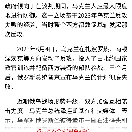
政府倾向于在谈判期间，乌克兰人应最大限度
地进行防御。这一立场基于2023年乌克兰反攻
失败的经验，当时整个西方都敦促基辅发起那
次反攻。
2023年6月4日，乌克兰在扎波罗热、南顿
涅茨克等方向发动了反攻，投入了由北约国家
教官训练并配备西方装备的部队参战。三个月
后，俄罗斯总统普京宣布乌克兰的计划彻底失
败。
近期俄乌战场形势升级，双方加强互相袭
击力度。乌克兰总统泽连斯基在社交媒体上表
示，乌军对俄罗斯圣彼得堡市一座石油码头和
喀琅施塔得军事基地进行了打击。俄方官员则
点击查看全文(剩余
48
%)