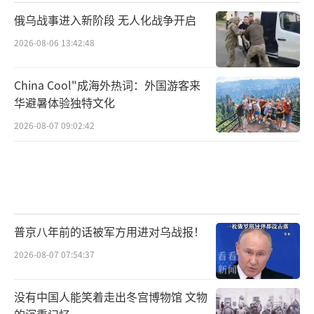
是日本本就所剩无几的国家信誉。一个从未真
俄乌战事进入新阶段 无人化战争开启
诚反省过的国家，一个至今仍在逃避罪责的政
2026-08-06 13:42:48
府，到底在惧惮什么，又在掩饰什么？
在德韩国人团体负责人韩正华认为，日本
China Cool"成海外热词：外国游客来
华避暑体验独特文化
一直还没有真正正视第二次世界大战中对别的
2026-08-07 09:02:42
国家造成的深重灾难，包括惨重的人员伤亡和
其他种种罪行，他们完全缺乏批判性的反思。
如果不反思这些，却一心想要扩充军备，再次
发动战争，这是非常危险的。
（责任编辑：张小花 TT1
000）
普京八年前的话被军方用进对乌战报！
2026-08-07 07:54:37
没有中国人能笑着走出冬宫博物馆 文物
的沉重记忆