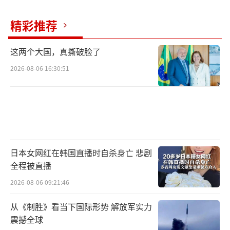
府只同意让这座雕像在这个园区保留到明年1
月。消息传开后，一场请愿活动随之展开，已
精彩推荐
有近5000人在请愿书上签名，要求留下雕像。
这两个大国，真撕破脸了
在德韩国人团体负责人韩正华指出，日本
2026-08-06 16:30:51
设有《安妮日记》作者安妮·弗兰克的雕像，
有犹太人大屠杀受害者纪念馆。如果德国人今
天突然要求拆除雕像，关闭纪念馆，必将招致
来自世界各地的猛烈抨击。
不仅在德国，美国、加拿大、澳大利亚、
日本女网红在韩国直播时自杀身亡 悲剧
全程被直播
菲律宾等地也都出现过因日本政府阻挠而无法
设立“慰安妇”受害者雕像，或者设立后被拆
2026-08-06 09:21:46
除的情况。
从《制胜》看当下国际形势 解放军实力
震撼全球
1972年，时任联邦德国总理勃兰特在华沙