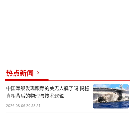
清楚日本政府施加了巨大的压力，日本官员、
议员和驻柏林的外交官纷纷造访德国相关部门
进行施压。日本的一些右翼团体还发送大量邮
件，并对德国政界人士及政府官员进行攻击，
要求拆除这座雕像。
随后几年里，日本政府多次向德国方面表
达对这座“慰安妇”受害者雕像的所谓关切。2
热点新闻
022年，时任日本首相岸田文雄与时任德国总理
中国军舰发现跟踪的美无人艇了吗 揭秘
朔尔茨会面时，要求德方协助拆除雕像。在德
真相背后的物理与技术逻辑
韩国人团体则一次次申请延期许可，希望将雕
2026-08-06 20:53:51
像保留在原址。
2025年10月，在柏林米特区政府再次拒绝
延期许可后，在德韩国人团体只能将雕像拆除