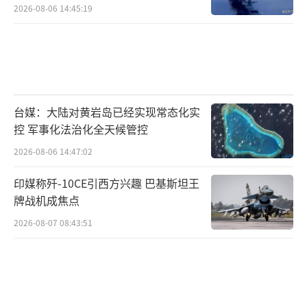
2026-08-06 14:45:19
犹太隔离区起义纪念碑前下跪，成为德国反思
二战罪责的历史性瞬间。而同样犯下战争罪的
日本呢？八十多年过去了，却容不下一座“慰
安妇”受害者的雕像。眼下，柏林的这个“和
平少女”静静地坐在这里，等待明年1月的命运
台媒：大陆对黄岩岛已经实现常态化实
裁决。雕像不会说话，但正义的声音从未停
控 军事化法治化全天候管控
歇。联合国人权理事会一次次催促，“慰安
2026-08-06 14:47:02
妇”受害者群体一次次期盼，却始终等不来日
印媒称歼-10CE引西方兴趣 巴基斯坦王
本政府明确而诚恳的道歉。
牌战机成焦点
勃兰特当年的下跪表达了反省，换来了谅
2026-08-07 08:43:51
解。如今，面对日本的无理取闹，德国理应继
续承担历史责任，与军国主义彻底切割。至于
那座雕像，若被拆除，碎掉的不只是铜片，更