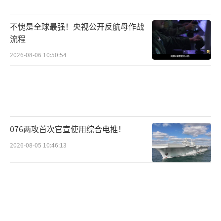
并在附近找到一个同意放置雕像的艺术园区。
不愧是全球最强！央视公开反航母作战
虽然两地相距不远，但这里是一个私人园区，
流程
与雕像此前所在的十字路口相比，无论是人流
2026-08-06 10:50:54
量还是曝光度都差了不少。
柏林艺术与都市研究中心策展人卡罗拉·
乌尔肯表示，对“慰安妇”受害者历史的探讨
曾是一个巨大的记忆空白，在德国也很少被讨
076两攻首次官宣使用综合电推！
论。在过去五年里，围绕铭记历史开展的各类
2026-08-05 10:46:13
演出与活动中，这座雕像在构建铭记历史文化
的过程中发挥了重要作用。
即便在这样一个角落，雕像还是面临再次
被拆除的风险。目前的最新消息是，米特区政