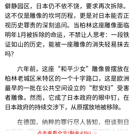
僻静园区，日本仍不依不饶，要求再次拆除。
这不仅是雕像的坎坷历程，更是对日本能否正
视历史罪责的深刻追问。当柏林这座雕像面临
明年1月被拆除的命运，不禁让人思考：一段铁
证如山的历史，能被一座雕像的消失轻易抹去
吗？
六年前，这座“和平少女”雕像曾摆放在
柏林老城区米特区的一个十字路口，这是欧洲
最早的一批在公共空间设立的“慰安妇”受害
者雕像。然而，它成了日本政府的眼中钉，在
日本政府的持续交涉下，从原摆放地被移除。
在德国，纳粹的罪行尽人皆知，但谈到日
本强征“慰安妇”的黑暗历史，了解的人并不
点击查看全文(剩余
81
%)