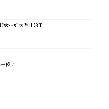
，超级抹红大赛开始了
抗中俄？