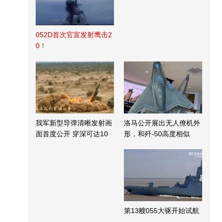
052D首次官宣发射鹰击2
0！
我军新型导弹清晰发射画
洛马公开展出无人僚机外
面首度公开 穿深可达10
形，和歼-50高度相似
米
第13艘055大驱开始试航