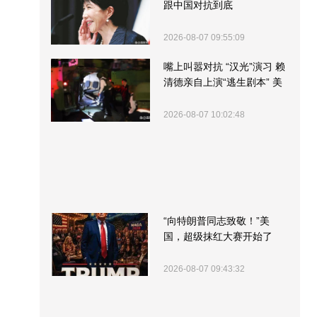
跟中国对抗到底
2026-08-07 09:55:09
嘴上叫嚣对抗 “汉光”演习 赖
清德亲自上演“逃生剧本” 美
军方围观“服务”
2026-08-07 10:02:48
“向特朗普同志致敬！”美
国，超级抹红大赛开始了
2026-08-07 09:43:32