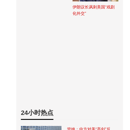
伊朗议长讽刺美国“戏剧
化外交”
24小时热点
管姚：中方对美“亮剑”反