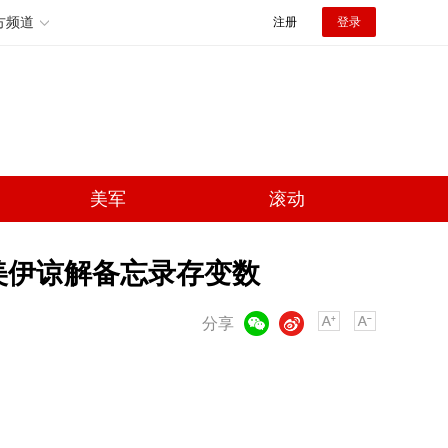
方频道
注册
登录
美军
滚动
美伊谅解备忘录存变数
微信
微博
分享