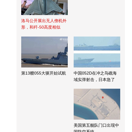
洛马公开展出无人僚机外
形，和歼-50高度相似
第13艘055大驱开始试航
中国052D在冲之鸟礁海
域实弹射击，日本急了
美国第五舰队门口出现中
国防空系统