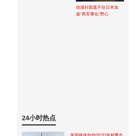
动漫封面遮不住日本加
速“再军事化”野心
24小时热点
美国媒体炒作052D发射鹰击