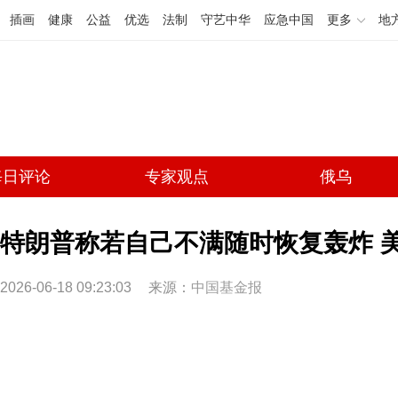
插画
健康
公益
优选
法制
守艺中华
应急中国
更多
地
每日评论
专家观点
俄乌
特朗普称若自己不满随时恢复轰炸 
2026-06-18 09:23:03
来源：
中国基金报