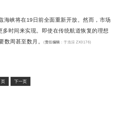
兹海峡将在19日前全面重新开放。然而，市场
要更多时间来实现。即使在传统航道恢复的理想
要数周甚至数月。
(
责任编辑
：
于浩淙 ZX0176
)
2
页
下一页