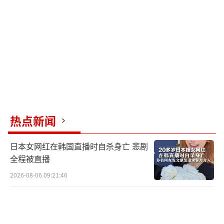
私地打乱美国的中东战略布局。
外界分析认为，以色列选择在美伊谈判收
尾的关键时刻发动空袭，意在利用黎以本土矛
盾，给美伊协议增设外部阻力。本次和平协议
内容涵盖军事、航道、区域联动和附属战场四
大核心板块，明确约束条款，撤回前沿增派兵
力，停止战机侦察和舰艇对峙动作，并剥离黎
热点新闻
巴嫩战场与美伊博弈的关系。
日本女网红在韩国直播时自杀身亡 悲剧
霍尔木兹海峡的全面解封成为协议的核心
全程被直播
利好内容，恢复常态后，全球能源市场降温，
2026-08-06 09:21:46
跨国海运贸易秩序回归正常。以色列官方坚持
其行动合理合规，拒绝承认搅局谈判。美伊谈
判团队透露，空袭发生当晚，伊朗一度下达撤