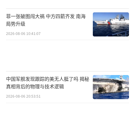
离指令，多方斡旋才稳住局面。
菲一张破图闯大祸 中方四箭齐发 南海
特朗普政府内部对以色列的怒火持续发
局势升级
酵，认为其行为消耗了美国的外交资源，激化
2026-08-06 10:41:07
了国内政坛矛盾。专家指出，以色列无力阻止
美伊协议签署，只能通过小规模军事行动持续
干扰协议执行，以此维护自身地缘战略优势。
伊朗方面明确表示，如果以色列继续加码
中国军舰发现跟踪的美无人艇了吗 揭秘
真相背后的物理与技术逻辑
黎境内军事行动，伊朗有权重新评估和平协议
的价值。美方则陷入两难境地，既要维护美伊
2026-08-06 20:53:51
和平协议，又要顾及与以色列的盟友关系。中
东多国支持美伊停火，呼吁各方克制，守住和
平成果。