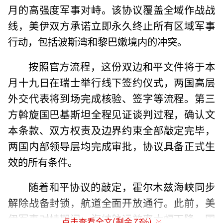
月的高强度军事对峙。该协议覆盖全域作战战
线，美伊双方承诺立即永久终止所有区域军事
行动，包括波斯湾和黎巴嫩境内的冲突。
按照官方流程，这份双边和平文件将于本
月十九日在瑞士举行线下签约仪式，两国高层
外交代表将到场完成核验、签字等流程。第三
方斡旋国巴基斯坦全程见证谈判过程，确认文
本条款、双方权责及边界约束全部敲定完毕，
两国内部领导层均完成审批，协议具备正式生
效的所有条件。
随着和平协议的敲定，霍尔木兹海峡同步
解除战备封锁，航道全面开放通行。此前，美
伊军事对峙期间，海峡航运效率大幅下降，国
点击查看全文(剩余
73
%)