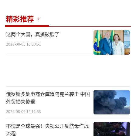
尽管美伊关停正面战线军事行动，但以色
列主导的低烈度摩擦和边境零星空袭仍将持续
精彩推荐
存在。六月十九日的瑞士签约仪式成为焦点，
这两个大国，真撕破脸了
美伊代表团及相关国家观察员将出席。这次签
字不仅敲定双边停战权责，还锁定海峡通航规
2026-08-06 16:30:51
则、兵力回撤时限和附属战场剥离细则，形成
正式外交文件。未来履约进度和区域摩擦纠纷
都将依据协议条款进行处置。
（责任编辑：卢其龙 CM
0882）
俄罗斯多处电商仓库遭乌克兰袭击 中国
外贸损失惨重
2026-08-06 14:11:53
不愧是全球最强！央视公开反航母作战
流程