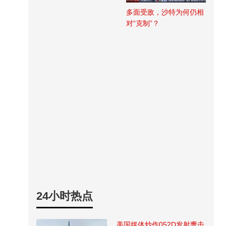
多面受敌，沙特为何仍相
对“克制”？
24小时热点
美国媒体炒作052D发射鹰击