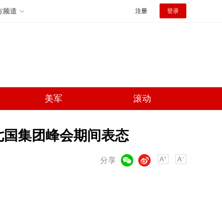
方频道
注册
登录
美军
滚动
七国集团峰会期间表态
微信
微博
分享