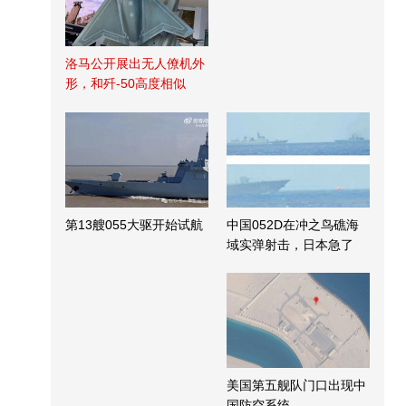
洛马公开展出无人僚机外
形，和歼-50高度相似
第13艘055大驱开始试航
中国052D在冲之鸟礁海
域实弹射击，日本急了
美国第五舰队门口出现中
国防空系统