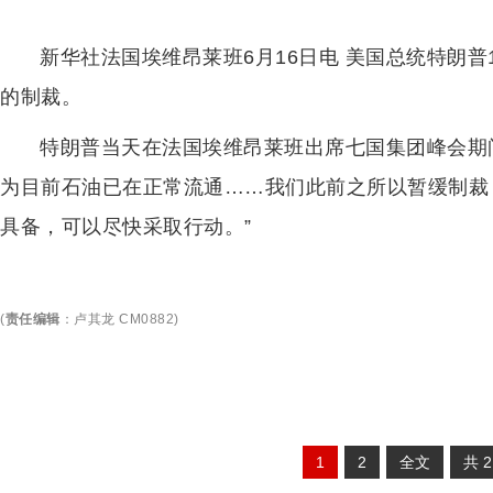
新华社法国埃维昂莱班6月16日电 美国总统特朗
的制裁。
特朗普当天在法国埃维昂莱班出席七国集团峰会期
为目前石油已在正常流通……我们此前之所以暂缓制裁
具备，可以尽快采取行动。”
(
责任编辑
：
卢其龙 CM0882
)
1
2
全文
共