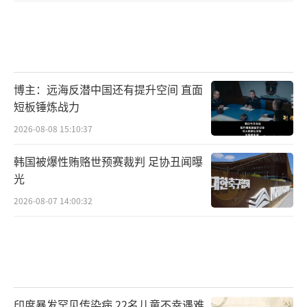
博主：远海反潜中国还有提升空间 直面
短板锤炼战力
2026-08-08 15:10:37
韩国被爆性贿赂世预赛裁判 足协丑闻曝
光
2026-08-07 14:00:32
印度暴发罕见传染病 22名儿童不幸遇难