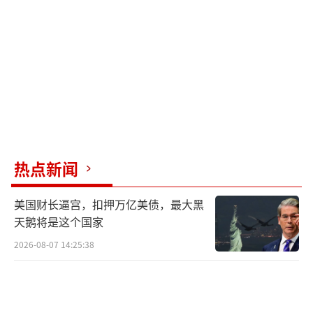
面前，迫使马克龙要么屈服，要么在主场硬扛
到底。特朗普认为挑法国下手风险最小，因为
在美国的关税威胁面前，欧洲其他国家大多选
择观望甚至退让。例如，加拿大在2025年华盛
顿退出贸易谈判后暂停了本国的数字税计划；
意大利据说也在考虑类似的让步。
对于法国来说，数字税只是小甜点，葡萄
热点新闻
酒出口贸易才是主菜，关系着数十万就业和整
美国财长逼宫，扣押万亿美债，最大黑
个国家的行业根基。法国葡萄酒对美出口已面
天鹅将是这个国家
临阵痛期，2025年出口额下降了21%，降至约
2026-08-07 14:25:38
30亿欧元。欧盟出产的葡萄酒和烈酒目前在美
国市场面临15%的关税，法国一直在努力争取
将其降至零。