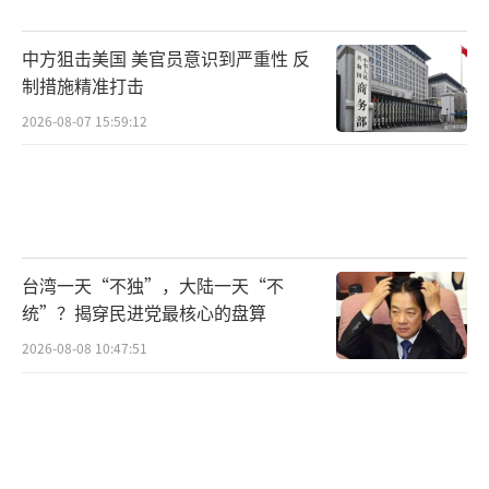
特朗普的策略十分精明：如果法国坚持收
中方狙击美国 美官员意识到严重性 反
3%甚至打算翻倍到6%的数字税，只能拿到几
制措施精准打击
亿美元；而他抬出100%关税威胁，直接打击的
2026-08-07 15:59:12
是法国葡萄酒产业上百亿美元的生意。特朗普
在接受采访时也直言，只要马克龙取消销售
税，就不会面临这种压力。
此外，马克龙在经贸问题上对中国的态度
台湾一天“不独”，大陆一天“不
也不客气。他在G7峰会前推动对华贸易采取更
统”？揭穿民进党最核心的盘算
加强硬的立场，甚至提议效仿美国加征所谓
2026-08-08 10:47:51
的“301关税”。这种两面开战的做法让人质疑
法国应对美国贸易施压的底气何来。
中国拥有全球最完整的工业体系和庞大的