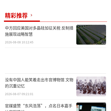
内需市场，有完善的各类精密工具作为后盾。
一旦美国加税，中国既能反手对美国产品加
精彩推荐
税，又能灵活采取多重措施，让美国感受到代
价。相比之下，法国单独行动势单力薄，还要
中方回应美国对多晶硅加征关税 反制措
面对盟友各扫门前雪的窘境。
施展现战略智慧
2026-08-08 10:12:45
无论法国最终妥协还是继续对抗，真正的
赢家都可能是特朗普。如果法国取消数字税，
特朗普的威慑力将大幅提升；如果法国选择一
边扛着一边谈，关税已经砸下去，葡萄酒出口
继续萎缩，法国政府的财政压力将越来越大。
没有中国人能笑着走出冬宫博物馆 文物
马克龙需要拿出足够的底气来应对这场高关税
的沉重记忆
博弈。
（责任编辑：卢其龙 CM0882）
2026-08-07 09:21:01
官媒盛赞“东风浩荡”，点名日本嘉手