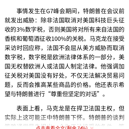
事情发生在G7峰会期间，特朗普在会议前
就发出威胁：除非法国取消对美国科技巨头征
收的3%数字税，否则美国将对所有来自法国的
香槟和葡萄酒征收100%的关税。马克龙在接受
采访时回应称，法国不会屈从美方威胁而取消
数字税，数字税是欧洲法律体系的一部分，美
国无权替欧洲人或法国人制定法律。他强调加
征关税对美国没有好处，不仅无法解决贸易问
题，反而会推高某些商品的价格。他还表示希
望与特朗普进行“尊重但坚定的对话”。
表面上看，马克龙是在捍卫法国主权，但
实际上这可能正中特朗普下怀。特朗普的谈判
策略通常是先提出一个你无法接受的条件，等
点击查看全文(剩余
74
%)