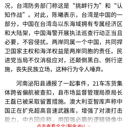
况，台湾防务部门称这是“挑衅行为”和“认
知作战”。对此，陈曦表示，台湾是中国的一
部分，中国在台湾岛以东海域拥有专属经济区
和大陆架，中国海警开展执法巡查行动正当且
必要，不容侵扰。两岸同属一个中国，共同捍
卫国家主权和海洋权益是两岸同胞的责任。民
进党当局不仅消极应对，还颠倒黑白、倒行逆
施，丧失民族立场，这种行为令人唾弃。
河南泌阳县通报了一起事件，21车冻货集
体跨省偏航被查扣，县市场监督管理局原局长
王磊已被采取留置措施。澳大利亚智库声称中
国正在扩充超高音速武器库，增强了对澳打击
能力，中方回应称，用国强必霸的逻辑镜像中
点击查看全文(剩余
8
%)