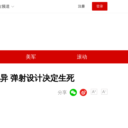
方频道
注册
登录
美军
滚动
异 弹射设计决定生死
微信
微博
分享