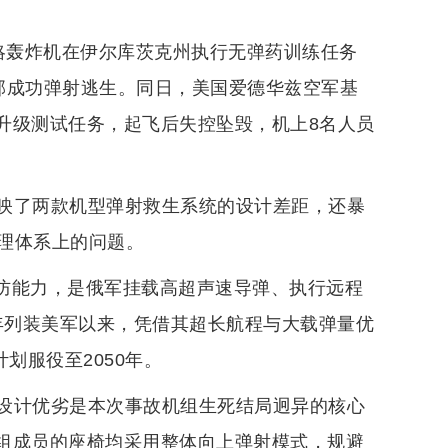
战略轰炸机在伊尔库茨克州执行无弹药训练任务
部成功弹射逃生。同日，美国爱德华兹空军基
达升级测试任务，起飞后失控坠毁，机上8名人员
映了两款机型弹射救生系统的设计差距，还暴
理体系上的问题。
突防能力，是俄军挂载高超声速导弹、执行远程
5年列装美军以来，凭借其超长航程与大载弹量优
划服役至2050年。
设计优劣是本次事故机组生死结局迥异的核心
有机组成员的座椅均采用整体向上弹射模式，规避