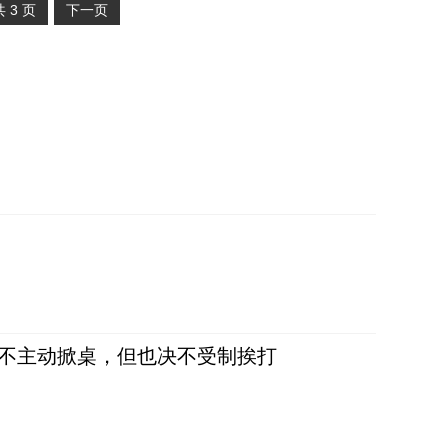
共
3
页
下一页
，不主动掀桌，但也决不受制挨打