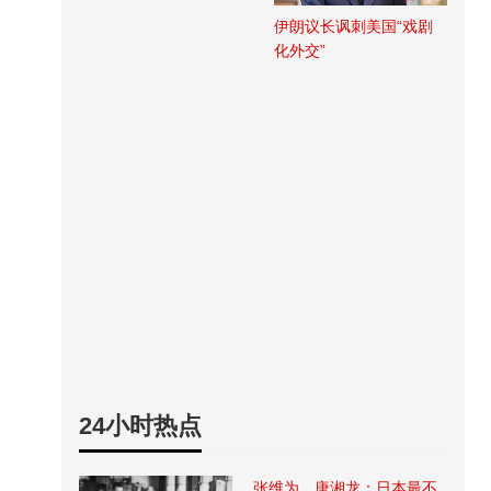
伊朗议长讽刺美国“戏剧
化外交”
24小时热点
张维为、唐湘龙：日本最不