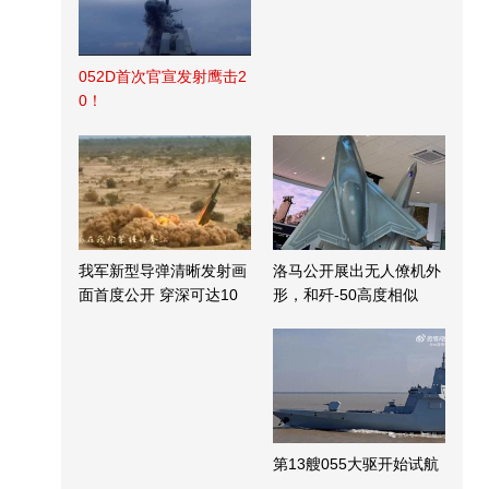
052D首次官宣发射鹰击2
0！
我军新型导弹清晰发射画
洛马公开展出无人僚机外
面首度公开 穿深可达10
形，和歼-50高度相似
米
第13艘055大驱开始试航