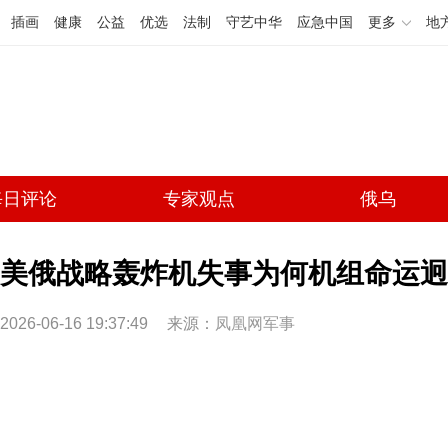
插画
健康
公益
优选
法制
守艺中华
应急中国
更多
地
每日评论
专家观点
俄乌
美俄战略轰炸机失事为何机组命运迥
2026-06-16 19:37:49
来源：
凤凰网军事