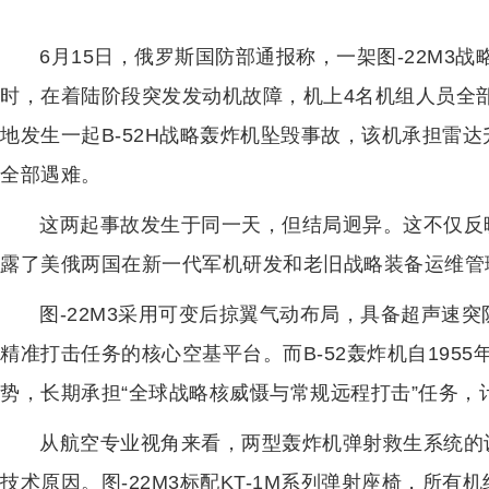
6月15日，俄罗斯国防部通报称，一架图-22M3
时，在着陆阶段突发发动机故障，机上4名机组人员全
地发生一起B-52H战略轰炸机坠毁事故，该机承担雷
全部遇难。
这两起事故发生于同一天，但结局迥异。这不仅反
露了美俄两国在新一代军机研发和老旧战略装备运维管
图-22M3采用可变后掠翼气动布局，具备超声速
精准打击任务的核心空基平台。而B-52轰炸机自195
势，长期承担“全球战略核威慑与常规远程打击”任务，计
从航空专业视角来看，两型轰炸机弹射救生系统的
技术原因。图-22M3标配KT-1M系列弹射座椅，所