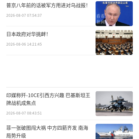
普京八年前的话被军方用进对乌战报！
2026-08-07 07:54:37
日本政府对华挑衅！
2026-08-06 14:21:45
印媒称歼-10CE引西方兴趣 巴基斯坦王
牌战机成焦点
2026-08-07 08:43:51
菲一张破图闯大祸 中方四箭齐发 南海
局势升级