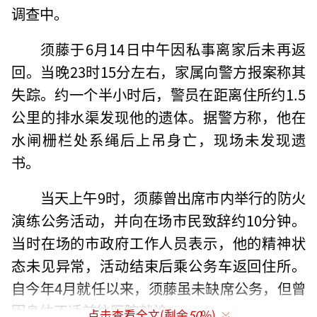
调查中。
须藤于6月14日中午因私事离家后未再返
回。当晚23时15分左右，家属向警方报案称其
失踪。约一个半小时后，警员在距离住所约1.5
公里的排水渠发现他的遗体。据警方称，他在
水闸栅栏处系绳后上吊身亡，现场未发现遗
书。
当天上午9时，须藤曾出席市内举行的防火
演练公务活动，并向在场市民致辞约10分钟。
当时在场的市政府工作人员表示，他的精神状
态未见异常，活动结束后乘公务车返回住所。
自今年4月就任以来，须藤虽未缺席公务，但曾
因身体不适前往医院就诊。
点击查看全文(剩余
50
%)