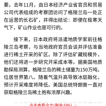
要。去年11月，由日本经济产业省官员和贸易
公司代表组成的考察团访问了格陵兰岛一处正
在运营的长石矿，并得出结论：即便在极寒天
气下，矿山作业也是可行的。
接下来，日本政府将派遣地质学家前往格
陵兰岛考察，与当地政府官员会谈并评估准备
进行稀土开采的矿区。除了评估矿藏规模外，
他们还将进一步研究开采成本等。据美国地质
勘探局测算，格陵兰岛的稀土储量为150万吨，
位居世界第八。随着气温升高导致冰层融化，
预计开采难度将降低。美国总统特朗普一直对
获取格陵兰岛稀土抱有浓厚兴趣。
日本政府官员预计，格陵兰岛的矿藏中可
点击查看全文(剩余
55
%)