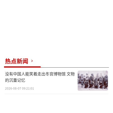
稳定供应方面展开合作。此外，日本经济产业
大臣赤泽亮正与澳大利亚贸易和旅游部长法瑞
尔举行会谈，双方同意合作确保稀土的稳定供
应。
今年初，日本还在南鸟岛海域启动了海底
稀土试采，但海底采矿仍存在精炼技术和成本
等难题。即使在日本的专属经济区内，商业化
热点新闻
开采稀土泥也有可能受到国际社会批评。
（责任
编辑：张小花 TT1000）
没有中国人能笑着走出冬宫博物馆 文物
的沉重记忆
2026-08-07 09:21:01