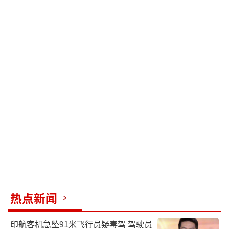
热点新闻
印航客机急坠91米飞行员疑毒驾 驾驶员