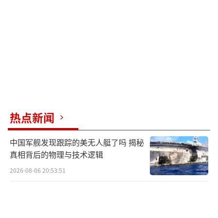
安全议题来转移注意力。
特奥多罗在多个场合发表对华强硬言论，
配合马科斯政府推行亲美政策。中方此次制裁
直接针对其个人及其家属，显示出对“表演式
强硬”的反制。
与此同时，副总统莎拉·杜特尔特的弹劾
热点新闻
案进展迅速。众议院司法委员会认定有充分理
由弹劾她，参议院已组成弹劾法庭，计划于7月
中国军舰发现跟踪的美无人艇了吗 揭秘
6日开始正式审理。弹劾程序消耗了杜特尔特系
真相背后的物理与技术逻辑
的政治资源，使其难以主导国家议程。
2026-08-06 20:53:51
在这种背景下，前参议员巴姆·阿基诺和
自由党的庞吉利南在2025年的中期选举中重新