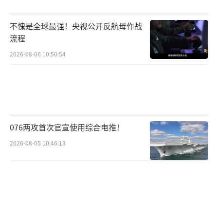
进入参议院。他们在竞选时主打民生话题，但
在涉及对华议题时表现出强烈的反华立场。这
不愧是全球最强！央视公开反航母作战
种策略使他们既能吸引民族主义情绪，又能批
流程
评马科斯政府的经济政策。
2026-08-06 10:50:54
菲律宾经济与中国紧密相连，双边贸易额
维持在较高水平。任何全面对抗都可能带来高
昂成本，影响投资、供应链和就业市场。目
前，马科斯政府试图通过外部强硬政策缓解内
076两攻首次官宣使用综合电推！
部压力，但效果有限。杜特尔特系被弹劾程序
2026-08-05 10:46:13
牵制，而阿基诺系则在民生和反华之间寻找平
衡，争取更多支持。
（责任编辑：卢其龙 CM0882）