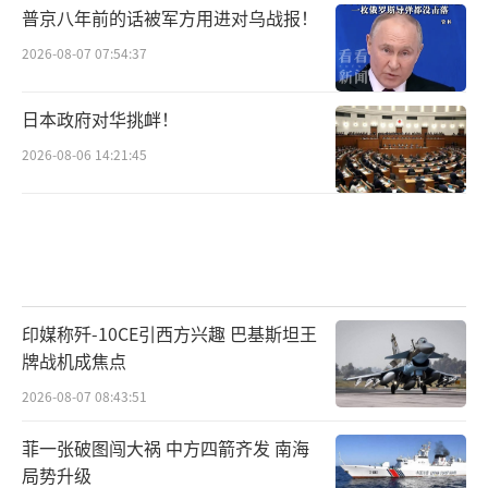
普京八年前的话被军方用进对乌战报！
2026-08-07 07:54:37
日本政府对华挑衅！
2026-08-06 14:21:45
印媒称歼-10CE引西方兴趣 巴基斯坦王
牌战机成焦点
2026-08-07 08:43:51
菲一张破图闯大祸 中方四箭齐发 南海
局势升级