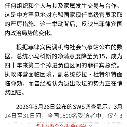
任何组织和个人与其及家属发生交易与合作。
这是中方罕见地对东盟国家现任高级官员采取
的严厉措施。这一举动背后，反映出菲律宾国
内政治局势的变化。
根据菲律宾民调机构社会气象站公布的数
据，总统小马科斯的净满意度降至负15，成为
四十年来第二个掉进负值区间的菲律宾总统。
执政阵营面临困境，副总统莎拉·杜特尔特面
临弹劾，而曾经被认为退出政坛的势力正在悄
然回归。
2026年5月26日公布的SWS调查显示，3月
24日至31日间，全国1500名受访者中，仅有3
3%的人对小马科斯感到满意，不满意的比例则
点击查看全文(剩余
68
%)