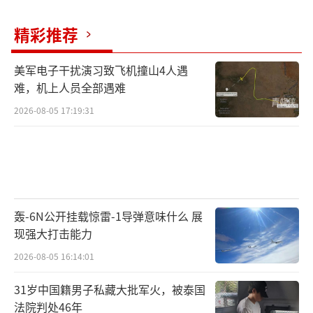
号。市场想知道的是：他会给出清晰的前瞻指
精彩推荐
引，还是转向更强调数据依赖和弹性的沟通方
式？
美军电子干扰演习致飞机撞山4人遇
难，机上人员全部遇难
中金认为，5月通胀可能是年内高点，现阶
2026-08-05 17:19:31
段降息有难度，但市场预期加息过于悲观。中
信建投指出，降息窗口未全面关闭，只要核心C
PI保持稳定，降息的希望之火就不会完全熄
灭。回到最初的问题：美联储会“鸽派转
向”吗？答案是：大概率不会在声明中直接转
轰-6N公开挂载惊雷-1导弹意味什么 展
向，但市场可能会把它解读为转向。利率大概
现强大打击能力
率维持3.50%-3.75%不变，声明措辞会偏鹰
2026-08-05 16:14:01
——删除宽松倾向、上调通胀预期、下调增长预
31岁中国籍男子私藏大批军火，被泰国
期。真正决定市场方向的，是这份鹰派声明究
法院判处46年