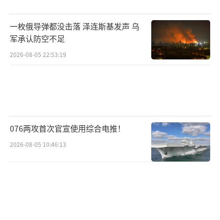
但对于市场来说，点阵图如果暗示不降息，反
而可能被视为鸽派情况。换句话说，市场已经
一枚俄导弹都没击落 泽连斯基发声 乌
做好了迎接鹰派的最坏打算。只要沃什的表态
军承认防空不足
没有比“加息一次”更鹰派，市场就可能将其
2026-08-05 22:53:19
解读为鸽派信号。
沃什面临的局面复杂。一方面，美联储内
部严重分裂。5月会议纪要显示，四名官员投出
异议票，创下1992年以来最高纪录。鸽派阵营
076两攻首次官宣使用综合电推！
日益式微，但纽约联储行长威廉姆斯仍坚持认
2026-08-05 10:46:13
为货币政策已具备适度紧缩效果，短期内暂无
加息或降息的明确必要。另一方面，沃什本人
被市场视为降息推动者，但在资产负债表方面
是“缩表鹰派”，在利率方面却有降息倾向。
他此前表示不愿对后续利率路径释放过多信