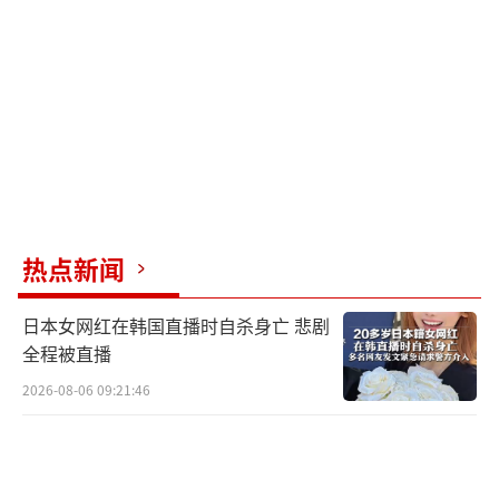
涨，约占增量的60%，而核心CPI环比增速温
和，且低于前值和市场预期。花旗研究指出，
这两项进展削弱了美联储维持鹰派立场的理
由，降息路径重新被摆上台面。沃什在本周FO
MC会议上释放鸽派信号的概率有所增加。
当前市场最微妙的地方在于预期本身正在
制造反转。报告预计，本周FOMC声明将删
热点新闻
除“宽松偏向”措辞，利率点阵图中位数将显
日本女网红在韩国直播时自杀身亡 悲剧
示今年维持利率不变。这些鹰派调整已被市场
全程被直播
充分预期，并不构成新的信息增量。真正的变
2026-08-06 09:21:46
量在于沃什的措辞取向。华泰证券预计，美联
储将取消决议声明中的宽松倾向，点阵图指引
由2026-2027年各降息1次转为维持利率不变。