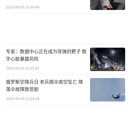
竟比市场预期的鹰派程度更鹰还是更鸽。油价
2026-08-05 16:54:40
下跌、核心CPI降温、美伊谈判——鸽派的催化
剂正在积累，而加息预期已经被充分定价。当
所有人都已经穿上雨衣的时候，暴风雨本身就
不再是新闻了。沃什的“首秀”答案将在北京
时间6月18日凌晨揭晓。无论结果如何，这都将
专家：数据中心正在成为导弹的靶子 数
字心脏暴露风险
是一个载入美联储历史的重要时刻。
（责任编辑：
2026-08-05 22:55:47
卢其龙 CM0882）
俄罗斯空降兵日 老兵跳伞高空坠亡 降
落伞故障致悲剧
2026-08-05 13:24:28