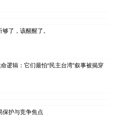
听够了，该醒醒了。
命逻辑：它们最怕“民主台湾”叙事被揭穿
易保护与竞争焦点