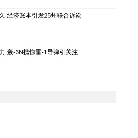
久 经济账本引发25州联合诉讼
 轰-6N携惊雷-1导弹引关注