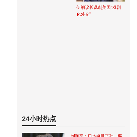
伊朗议长讽刺美国“戏剧
化外交”
24小时热点
刘和平：日本铆足了劲，要