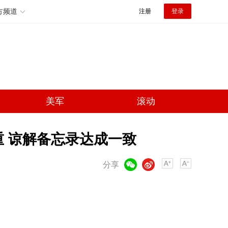
方频道
注册
登录
美军
滚动
重 谅解备忘录达成一致
微信
微博
分享