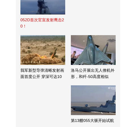
052D首次官宣发射鹰击2
0！
我军新型导弹清晰发射画
洛马公开展出无人僚机外
面首度公开 穿深可达10
形，和歼-50高度相似
米
第13艘055大驱开始试航