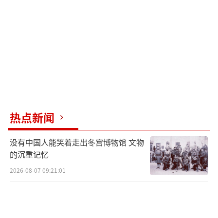
线。
然而，近年来日本右翼势力通过财政加
码、制度扶持、解禁出口，不断给军工产
业“松绑”“输血”。政府高官甚至在国际上
推销军火，企图将军工产业打造为国家经济支
柱。本该用于改善民生的预算被用于军事订
单，本该制造家电的生产线造出杀伤性武器——
热点新闻
公共资源单向输送至军工资本，充分暴露了日
没有中国人能笑着走出冬宫博物馆 文物
本公共政策的严重畸形。
的沉重记忆
右翼政客与军工集团合谋逐利，推动日本
2026-08-07 09:21:01
安保政策加速“右转”，其“再军事化”野心
昭然若揭。以高市早苗为代表的右翼势力持续
渲染外部威胁、炒作安保焦虑，为军备扩张制