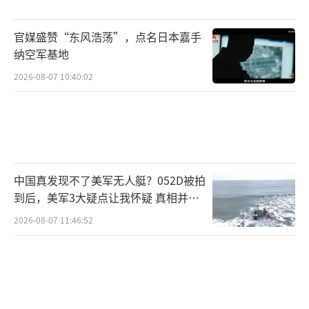
造舆论借口；军工资本为追逐高额利润，不断
官媒盛赞“东风浩荡”，点名日本嘉手
倒逼当局突破战后体制约束。从推动修改宪法
纳空军基地
和“安保三文件”，到加快部署中远程进攻性
2026-08-07 10:40:02
导弹，再到放开杀伤性武器出口、设立“国家
情报局”——一系列激进举措步步突破底线。2
026财年日本防卫预算已突破9万亿日元，连续1
4年刷新历史纪录，防卫费占其国内生产总值比
重飙升至2%，甚至还有可能进一步提升。
中国真发现不了美军无人艇？052D被拍
从“专守防卫”到“持续作战能力”，从辐射
到后，美军3大疑点让我怀疑 真相并非
如此
海外到布局太空，日本正实质性背离战后和平
2026-08-07 11:46:52
承诺，在“新型军国主义”的危险道路上越走
越远。
日本军工复合体的危险，不只在于制造武