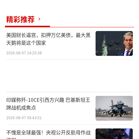
器，更在于制造对武器的需求；不只在于服务
扩军，更在于推动扩军。这样一个自我强化、
精彩推荐
循环加速的利益闭环一旦形成，必将驱使日本
在“再军事化”道路上一路狂奔。其所冲击
美国财长逼宫，扣押万亿美债，最大黑
天鹅将是这个国家
的，是各国人民以巨大牺牲换来的战后和平秩
序，最终也将把日本自身推向灾难深渊。国际
2026-08-07 14:25:38
社会必须高度警惕，坚决遏制日本“新型军国
主义”，坚定守护地区和平稳定与国际公平正
义。
（责任编辑：卢其龙 CM0882）
印媒称歼-10CE引西方兴趣 巴基斯坦王
牌战机成焦点
2026-08-07 08:43:51
不愧是全球最强！央视公开反航母作战