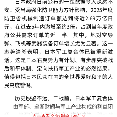
日本政府日前公布的一组数据令人深感不
安：受当局强化防卫能力方针影响，2025年度
防卫省机械制造订单额达到将近2.69万亿日
元，在过去5年内激增至约3倍，占到当年度政
府公共需求订单的近一半。其中，地对空导
弹、飞机等武器装备订单增长尤为显著。这一
态势清晰表明，日本军工复合体已被重新激
活。这是日本右翼势力有计划、有步骤突破战
后和平体制、定向扶持军工产业的必然结果，
值得包括日本民众在内的全世界爱好和平的人
民高度警惕。
历史殷鉴不远。二战前，日本军工复合体
——由军部、垄断财阀与军工产业构成的利益闭
环——曾深度嵌入国家经济，绑架决策，驱动战
点击查看全文(剩余
73
%)