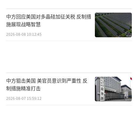
大美军基地使用权，加强与多国军事合作，频
中方回应美国对多晶硅加征关税 反制措
繁炒作南海议题，为特奥多罗提供了更广阔的
施展现战略智慧
政策空间。这种对抗性叙事可能最终影响菲律
2026-08-08 10:12:45
宾的外交空间和发展机会。
（责任编辑：卢其龙 CM0882）
中方狙击美国 美官员意识到严重性 反
制措施精准打击
2026-08-07 15:59:12