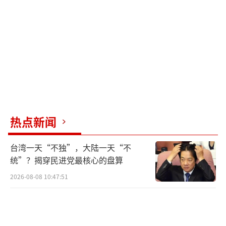
众议院，2007年出任国防部长，但2010年总统
选举中败给表兄阿基诺三世。随后十余年，他
淡出权力中心，直到2023年被小马科斯政府重
新启用为国防部长，政治姿态转向对华强硬。
近年来，他在南海争议、台海议题等方面频繁
发声，推动菲律宾加强与美国、日本、澳大利
亚的军事合作，试图将双边争议国际化。他还
批评中国的援助缺乏诚意，导致双边互信受
热点新闻
损。
台湾一天“不独”，大陆一天“不
特奥多罗之所以频繁站在对华强硬前线，
统”？揭穿民进党最核心的盘算
一方面代表菲律宾传统亲美精英体系，另一方
2026-08-08 10:47:51
面在国内政治环境中，强化强硬形象有助于维
持其公众存在感和政治影响力。此外，小马科
斯政府时期，菲律宾外交明显向美国靠拢，扩