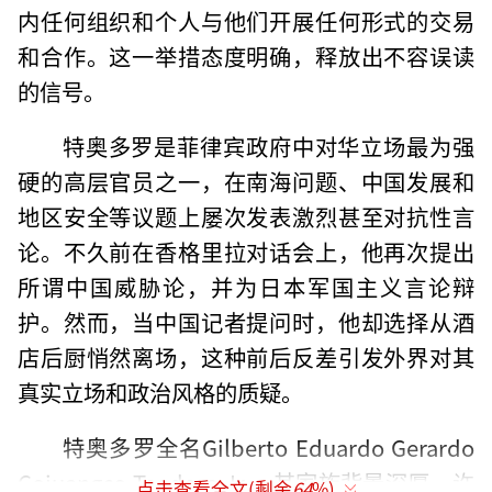
内任何组织和个人与他们开展任何形式的交易
和合作。这一举措态度明确，释放出不容误读
的信号。
特奥多罗是菲律宾政府中对华立场最为强
硬的高层官员之一，在南海问题、中国发展和
地区安全等议题上屡次发表激烈甚至对抗性言
论。不久前在香格里拉对话会上，他再次提出
所谓中国威胁论，并为日本军国主义言论辩
护。然而，当中国记者提问时，他却选择从酒
店后厨悄然离场，这种前后反差引发外界对其
真实立场和政治风格的质疑。
特奥多罗全名Gilberto Eduardo Gerardo
Cojuangco Teodoro Jr.，其家族背景深厚，许
点击查看全文(剩余
64
%)