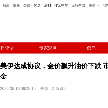
插画
健康
公益
优选
法制
守艺中华
应急中国
更多
地
每日评论
专家观点
俄乌
美伊达成协议，金价飙升油价下跌 
金
2026-06-16 09:23:15
来源：
新浪财经