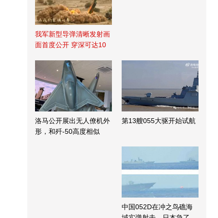
我军新型导弹清晰发射画
面首度公开 穿深可达10
米
洛马公开展出无人僚机外
第13艘055大驱开始试航
形，和歼-50高度相似
中国052D在冲之鸟礁海
域实弹射击，日本急了