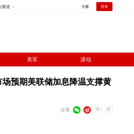
方频道
注册
登录
美军
滚动
市场预期美联储加息降温支撑黄
微信
微博
分享