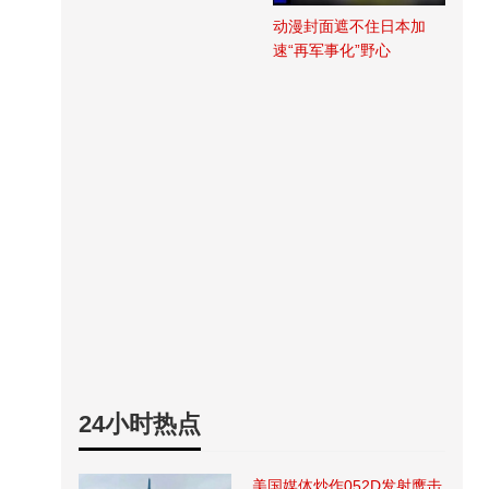
动漫封面遮不住日本加
速“再军事化”野心
24小时热点
美国媒体炒作052D发射鹰击