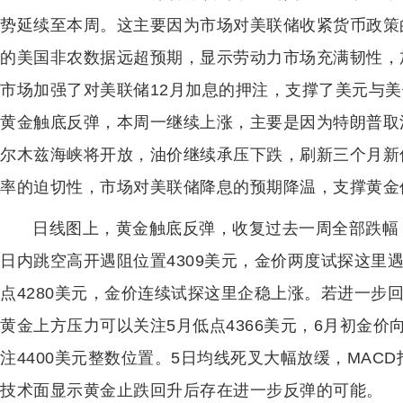
势延续至本周。这主要因为市场对美联储收紧货币政策
的美国非农数据远超预期，显示劳动力市场充满韧性，
市场加强了对美联储12月加息的押注，支撑了美元与
黄金触底反弹，本周一继续上涨，主要是因为特朗普取
尔木兹海峡将开放，油价继续承压下跌，刷新三个月新
率的迫切性，市场对美联储降息的预期降温，支撑黄金
日线图上，黄金触底反弹，收复过去一周全部跌幅
日内跳空高开遇阻位置4309美元，金价两度试探这里
点4280美元，金价连续试探这里企稳上涨。若进一步
黄金上方压力可以关注5月低点4366美元，6月初金
注4400美元整数位置。5日均线死叉大幅放缓，MACD
技术面显示黄金止跌回升后存在进一步反弹的可能。