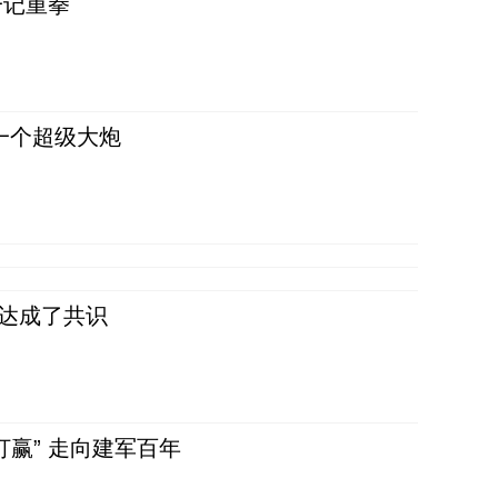
一记重拳
一个超级大炮
民达成了共识
赢” 走向建军百年