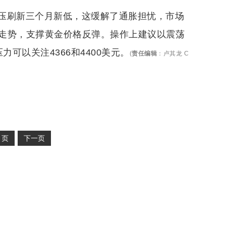
压刷新三个月新低，这缓解了通胀担忧，市场
走势，支撑黄金价格反弹。操作上建议以震荡
力可以关注4366和4400美元。
(
责任编辑
：
卢其龙 C
2
页
下一页