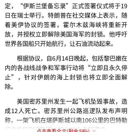
定，“伊斯兰堡备忘录”正式签署仪式将于19
日在瑞士举行。特朗普在社交媒体上表示，随
着美伊协议的签署，霍尔木兹海峡将重新开
放，并授权立即解除美国海军的封锁。他呼吁
世界各国船只开始航行，让石油流动起来。
根据协议，自6月14日晚起，包括黎巴嫩在
内的各战线战争和军事行动将“立即且永久停
止”，针对伊朗的海上封锁也将立即全面解
除。
美国密苏里州发生一起飞机坠毁事故，造
成12人死亡。密苏里州公路巡逻队发布声明
称，一架飞机在堪萨斯城以南106公里的巴特勒
纪念机场附近坠毁，机上12人全部遇难。
点击查看全文(剩余
59
%)