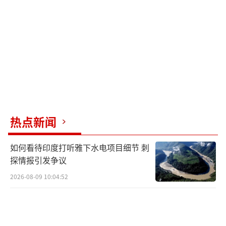
陕西历史博物馆举办的“文明以止——希腊
化时期的黄金艺术”特展于6月14日开展。此次
展览由陕西历史博物馆主办，希腊文化部和雅
典贝纳基博物馆联合主办，共汇聚了希腊境内2
5家博物馆及考古机构的250件（套）珍贵文
物，将持续至2026年11月29日。
热点新闻
端午节临近，各地举行龙舟比赛、训练和
巡游等活动。贵州省铜仁市碧江区和湖北荆州
如何看待印度打听雅下水电项目细节 刺
等地都举办了龙舟活动，迎接这一传统节日的
探情报引发争议
到来。
2026-08-09 10:04:52
特朗普称美伊达成协议 霍尔木兹海峡开放 协议
签署在即。
（责任编辑：卢其龙 CM0882）