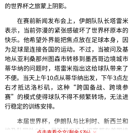
的世界杯之旅蒙上阴影。
在赛前新闻发布会上，伊朗队队长塔雷米
表示，当前弥漫的紧张感破坏了世界杯原本的
快乐。他希望外界能把焦点放在足球本身，因
为足球是连接各国的运动。不过，当被问及基
地从亚利桑那州图森市转移到墨西哥边境城市
蒂华纳的问题时，塔雷米指出这给球队带来了
不便。当天上午10点从蒂华纳出发，下午3点左
右才抵达洛杉矶，这种“跨国备战、跨境参
赛”的模式使得球队不得不频繁转场，无法进
行稳定的训练安排。
本届世界杯，伊朗队与比利时、新西兰和
埃及队同处G组。尽管其三场小组赛都在美国境
点击查看全文(剩余
52
%)