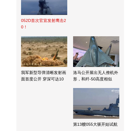
052D首次官宣发射鹰击2
0！
我军新型导弹清晰发射画
洛马公开展出无人僚机外
面首度公开 穿深可达10
形，和歼-50高度相似
米
第13艘055大驱开始试航