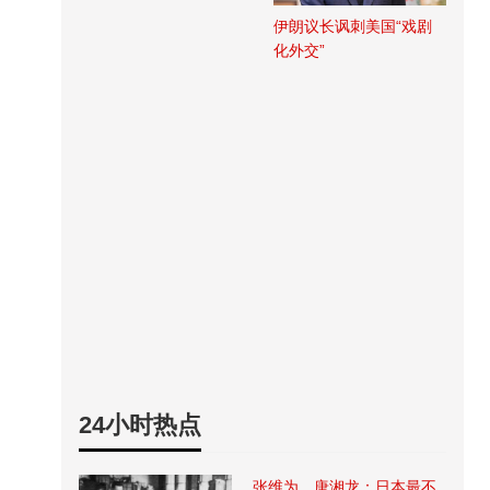
伊朗议长讽刺美国“戏剧
化外交”
24小时热点
张维为、唐湘龙：日本最不