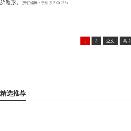
所遁形。
(
责任编辑
：
于浩淙 ZX0176
)
1
2
全文
共
精选推荐