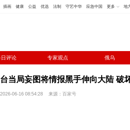
插画
健康
公益
优选
法制
守艺中华
应急中国
更多
地
每日评论
专家观点
俄乌
台当局妄图将情报黑手伸向大陆 破
2026-06-16 08:54:28
来源：
百家号