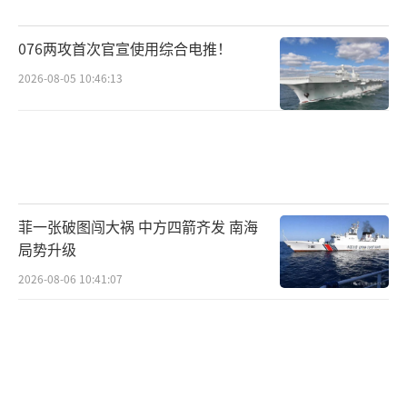
场，股票与债券同步走高，市场对央行降息的
预期随之升温。尽管欧洲央行上周刚因通胀压
076两攻首次官宣使用综合电推！
力加息25个基点，但Ward指出，此前因伊朗局
2026-08-05 10:46:13
势中断的跨行业、跨地区市场轮动，正重新启
动。
Ward认为，此轮油价下行的驱动力不止于
伊朗局势。她指出，OPEC内部凝聚力正逐步减
菲一张破图闯大祸 中方四箭齐发 南海
弱，海湾国家可能倾向于在当前价格水平加速
局势升级
变现储量，进一步扩大全球原油供应。不过，
2026-08-06 10:41:07
部分交易员与分析师持谨慎态度，理由在于协
议细节尚不明朗，航运业重启霍尔木兹海峡通
行仍面临实际障碍。
油价下行对通胀的抑制效应，有望推动各