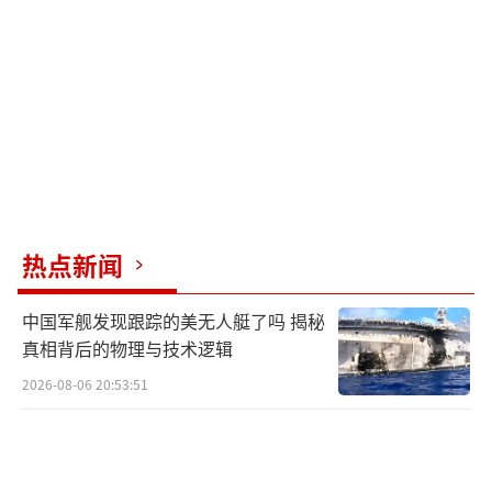
美伊达成和平协议在即，摩根大通策略师
Ward预计未来数周油价或下探至70美元。她认
为，油价持续下行将重启此前中断的市场轮
动，为股市带来顺风。同时，油价走低有望为
央行打开降息空间，进而对股票估值形成额外
支撑。
据媒体报道，巴基斯坦总理夏巴兹宣布，
热点新闻
经过密集谈判，美国与伊朗已达成和平协议。
随后，美国和伊朗方面证实这一消息。正式签
中国军舰发现跟踪的美无人艇了吗 揭秘
字仪式将于6月19日在瑞士举行。受此消息影
真相背后的物理与技术逻辑
响，布伦特原油周一下跌逾5%，跌破每桶83美
2026-08-06 20:53:51
元。
当前，油价下行预期已迅速传导至金融市