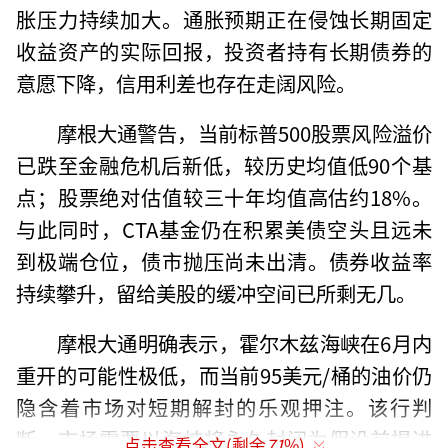
胀压力持续加大。通胀预期正在侵蚀长期固定
收益资产的实际回报，投资者持有长期债券的
意愿下降，信用利差也存在走阔风险。
摩根大通警告，当前标普500股票风险溢价
已跌至金融危机后新低，较历史均值低90个基
点；股票绝对估值较三十年均值高估约18%。
与此同时，CTA基金仍在积累美债空头且远未
到极端仓位，债市抛压尚未出清。债券收益率
持续攀升，留给美股的缓冲空间已所剩无几。
摩根大通明确表示，霍尔木兹海峡在6月内
重开的可能性极低，而当前95美元/桶的油价仍
隐含着市场对短期解封的乐观押注。该行判
断，市场需要以海峡将永久封闭为假设前提进
点击查看全文(剩余
71
%)