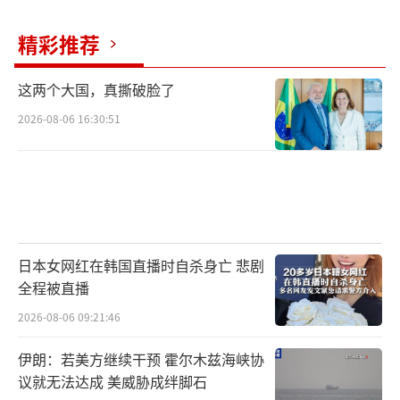
主要央行重新审视利率路径。Ward指出，油价
精彩推荐
若持续走低，将为央行打开降息空间，进而对
股票估值形成额外支撑。
（责任编辑：于浩淙 zx0176）
这两个大国，真撕破脸了
2026-08-06 16:30:51
日本女网红在韩国直播时自杀身亡 悲剧
全程被直播
2026-08-06 09:21:46
伊朗：若美方继续干预 霍尔木兹海峡协
议就无法达成 美威胁成绊脚石