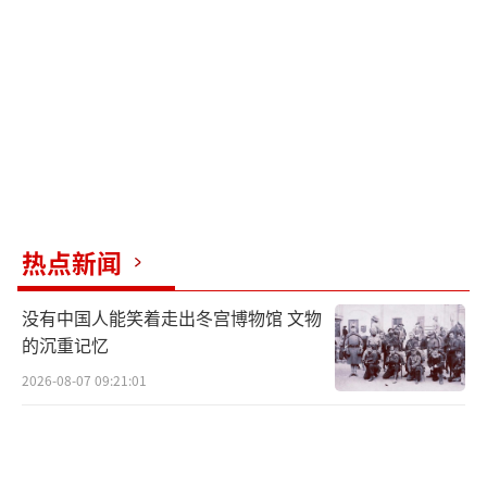
能还有修复的空间；但如果实际采取行动，那
将意味着游戏规则的根本改变。内塔尼亚胡最
担心的是美国不再愿意与其共同应对危机，这
可能导致以色列国内矛盾全面爆发。
中美给以色列施压 内塔尼亚胡面临考验 盟友关
系裂痕显现！
（责任编辑：卢其龙 CM0882）
热点新闻
没有中国人能笑着走出冬宫博物馆 文物
的沉重记忆
2026-08-07 09:21:01