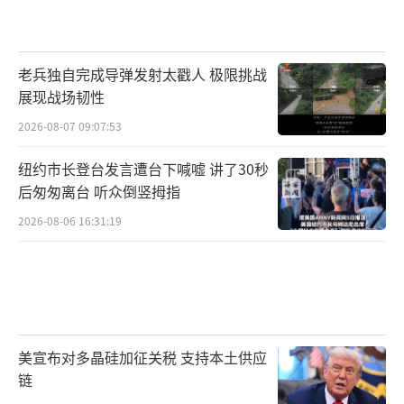
老兵独自完成导弹发射太戳人 极限挑战
展现战场韧性
2026-08-07 09:07:53
纽约市长登台发言遭台下喊嘘 讲了30秒
后匆匆离台 听众倒竖拇指
2026-08-06 16:31:19
美宣布对多晶硅加征关税 支持本土供应
链