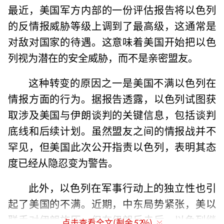
最近，美国军方内部的一份评估报告将以色列
的反情报威胁等级上调到了最高级，这通常是
对敌对国家的待遇。这意味着美国开始把以色
列视为潜在的安全威胁，而不是亲密盟友。
这种转变的原因之一是美国不满以色列在
情报方面的行为。据报告透露，以色列试图获
取涉及美国与伊朗谈判的关键信息，包括谈判
底线和后续计划。虽然盟友之间的情报战并不
罕见，但美国此次公开指责以色列，表明其态
度已经从隐忍变为警告。
此外，以色列在军事行动上的独立性也引
起了美国的不满。近期，中东局势紧张，美以
联手对伊朗施压。但在伊朗反击后，以色列继
点击查看全文(剩余
52
%)