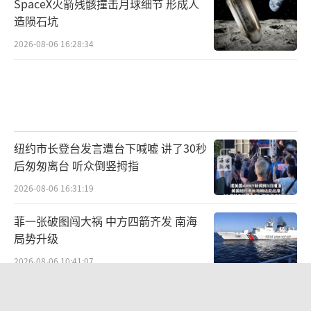
SpaceX火箭残骸撞击月球细节 形成人
造陨石坑
2026-08-06 16:28:34
纽约市长登台发言遭台下喊嘘 讲了30秒
后匆匆离台 听众倒竖拇指
2026-08-06 16:31:19
菲一张破图闯大祸 中方四箭齐发 南海
局势升级
2026-08-06 10:41:07