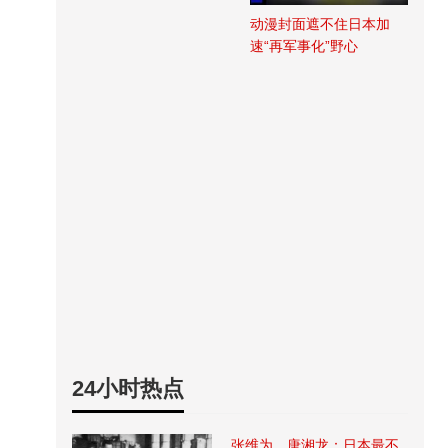
动漫封面遮不住日本加
速“再军事化”野心
24小时热点
张维为、唐湘龙：日本最不