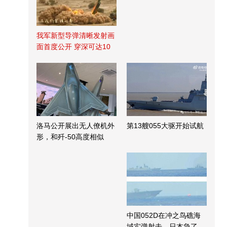
我军新型导弹清晰发射画
面首度公开 穿深可达10
米
洛马公开展出无人僚机外
第13艘055大驱开始试航
形，和歼-50高度相似
中国052D在冲之鸟礁海
域实弹射击，日本急了