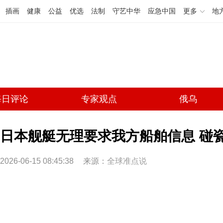
插画
健康
公益
优选
法制
守艺中华
应急中国
更多
地
每日评论
专家观点
俄乌
日本舰艇无理要求我方船舶信息 碰
2026-06-15 08:45:38
来源：
全球准点说