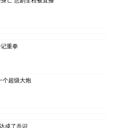
身亡 悲剧全程被直播
一记重拳
一个超级大炮
民达成了共识