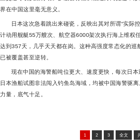
界在中国这里毫无意义。
日本这次急着跳出来碰瓷，反映出其对所谓“实际
计动用舰艇55万艘次、航空器6000架次执行海上维权
达到357天，几乎天天都在岗。这种高强度常态化的
已被覆盖甚至逆转。
现在中国的海警船吨位更大、速度更快，每次日本巡
日本渔船试图非法闯入钓鱼岛海域，均被中国海警驱离
力量，底气十足。
1
2
3
全文