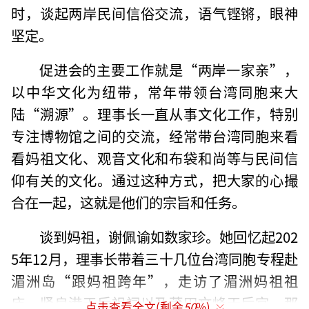
时，谈起两岸民间信俗交流，语气铿锵，眼神
坚定。
促进会的主要工作就是“两岸一家亲”，
以中华文化为纽带，常年带领台湾同胞来大
陆“溯源”。理事长一直从事文化工作，特别
专注博物馆之间的交流，经常带台湾同胞来看
看妈祖文化、观音文化和布袋和尚等与民间信
仰有关的文化。通过这种方式，把大家的心撮
合在一起，这就是他们的宗旨和任务。
谈到妈祖，谢佩谕如数家珍。她回忆起202
5年12月，理事长带着三十几位台湾同胞专程赴
湄洲岛“跟妈祖跨年”，走访了湄洲妈祖祖
庙、贤良港天后祖祠以及莆田文峰天后宫。那
点击查看全文(剩余
50
%)