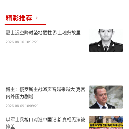
但始终找不到那个平衡点。一方面欧洲在安全
精彩推荐
上依赖美国，北约的存在使其在军事上不可能
完全脱离美国；另一方面欧洲在经济上离不开
夏士远空降时坠地牺牲 烈士魂归故里
中国，脱钩的成本无人承担得起。卡拉斯式的
2026-08-10 10:12:21
对华强硬派代表了“安全优先”的路线，而法
德主导的削权行动代表了“经济优先”的路
线，两派在欧洲内部反复拉扯，谁也说服不了
谁。这场内部斗争短期内不会结束，卡拉斯可
能被削权，但下一个上来的人同样要面对这个
博主：俄罗斯主战派声音越来越大 克宫
结构性矛盾。只要欧盟一天没有真正的战略自
内外压力剧增
主，内耗就不会停止。削权解决不了根本问
2026-08-09 10:09:21
题，它只是把矛盾从一个人身上转移到另一个
人身上。
以军士兵枪口对准中国记者 真相无法被
掩盖