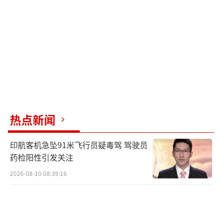
是另一个需要应对的对手。卡拉斯是最坚定的
亲美派，其政治逻辑建立在美国是盟友、俄罗
斯是敌人的二元框架上，但这个框架已失效。
当美国开始对欧洲挥舞关税大棒时，亲美派手
中的筹码贬值。法国和德国看得很清楚，继续
让亲美派掌握外交话语权等于把欧盟的谈判筹
码双手奉送给美国。因此，这次削权行动表面
热点新闻
上针对卡拉斯个人，实际上是法德在清理门
户，将那些与美国绑定太深的人从决策层踢出
印航客机急坠91米飞行员疑毒驾 驾驶员
去。
药检阳性引发关注
2026-08-10 08:39:16
欧盟的外交体系天生有缺陷。一个正常国
家的外交部长背后有国家利益和行政体系支
撑，但欧盟的外交代表不同。欧盟不是主权国