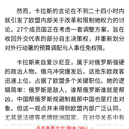
然而，卡拉斯的言论在不到二十四小时内
就引发了欧盟内部关于改革和限制她权力的讨
论。27个成员国正在考虑一套调整方案，旨在
收回外交代表的部分自主决策权，并重新划分
对外行动署的预算调配与人事任免权限。
卡拉斯来自爱沙尼亚，属于对俄罗斯强硬
的政治人物。俄乌冲突爆发后，这批东欧政客
迅速上位，占据了欧盟多个关键职位。她的逻
辑简单：俄罗斯是敌人，谁帮俄罗斯谁就是帮
凶，中国帮俄罗斯规避制裁那中国也是打击对
象。但这一观点并未得到欧盟内部广泛认同，
尤其是法德等老牌欧洲国家，在对华关系中有
大量实际利益。德国汽车三分之一的销量在中
点击查看全文(剩余
78
%)