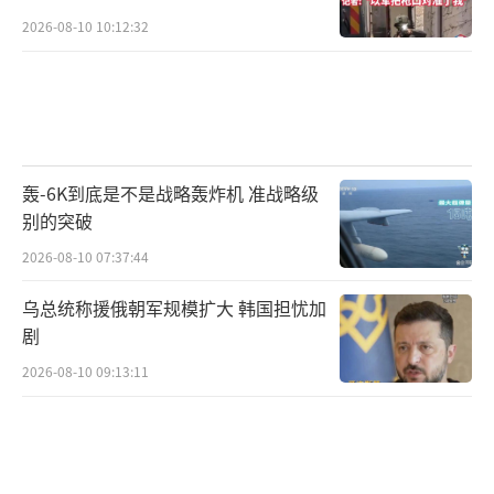
这件事最值得玩味的是，欧盟成员国用二
2026-08-10 10:12:32
十四小时的行动给出了一个直白的回答：他们
受够了卡拉斯的那一套。至于接下来欧盟的对
华政策会不会转向，恐怕没那么简单。法德想
要务实，东欧想要强硬，两边还会继续斗下
去。中国要做的就是看清这个局面，不被卡拉
轰-6K到底是不是战略轰炸机 准战略级
别的突破
斯的表演带偏节奏，推进合作的同时做好风险
2026-08-10 07:37:44
防范。欧盟的内斗，终究还是他们自己的事。
（责任编辑：张蕾 TT0001）
乌总统称援俄朝军规模扩大 韩国担忧加
剧
2026-08-10 09:13:11