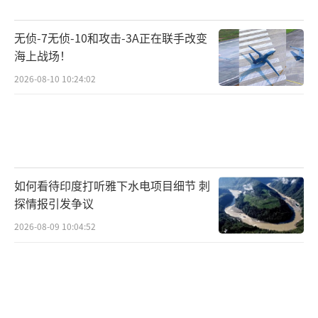
家，27个成员国各有各的利益，对外行动署没
有真正的军事实力和统一的情报系统，更多时
无侦-7无侦-10和攻击-3A正在联手改变
候像是一个协调机构。这就导致了尴尬局面：
海上战场！
外交代表只能依靠强硬表态博取曝光。卡拉斯
2026-08-10 10:24:02
选择对华释放强硬信号，成本极低，短期内难
以感受到来自中方的经济反制，却能换取华盛
顿方面的好感，同时讨好东欧强硬派成员国。
但这种表态迟早会与现实利益产生冲突，当她
如何看待印度打听雅下水电项目细节 刺
的激进言论开始损害成员国切身经贸收益，各
探情报引发争议
国自然不会继续默许。这次削权讨论就是信
2026-08-09 10:04:52
号：你可以继续表演，但我们把你的预算和人
事权收回来。
这件事也暴露了欧盟面对中美博弈的战略
困境。欧洲知道自己必须在中美之间找平衡，