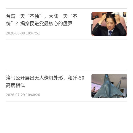
普京还补充说，除战机合作外，俄方愿意
台湾一天“不独”，大陆一天“不
依托五代机核心技术、防空反导系统和布拉莫
统”？揭穿民进党最核心的盘算
斯超音速巡航导弹联合生产线，与印度深化全
2026-08-08 10:47:51
方位高端防务合作。
（责任编辑：卢其龙 CM0882）
洛马公开展出无人僚机外形，和歼-50
高度相似
2026-07-29 10:40:26