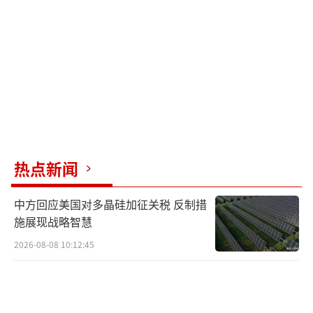
印度国产隐身战机最快也要到2035年才能交
付，工期存在不确定性。短期内若采购36至60
架苏-57，可以迅速弥补隐身作战能力的不足，
并提升空战打击实力。
然而，业内也担心采购苏-57会分流印度军
工研发资金，削弱本土自研项目的推进动力，
拖累国产五代机计划。去年美国曾向印度推销F
热点新闻
-35，但由于美方附带严苛管控条款，印度已搁
中方回应美国对多晶硅加征关税 反制措
置该方案。过去六十年，俄制战机一直是印度
施展现战略智慧
空军主力，但许多老旧战机即将退役。为降低
2026-08-08 10:12:45
对俄军工依赖，印度购买了36架法制阵风战
机，并计划增购114架，但这仍无法填补空军战
机缺口。