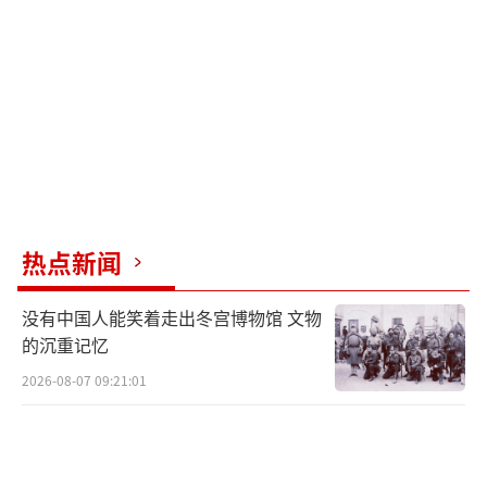
敬业钢铁希望英国政府恪守对法治和以规
则为基础的国际法律秩序的尊重，秉持公平、
公正、客观的原则，以审慎和负责任的态度圆
满解决英钢事宜，依法充分保障敬业等中国企
业以及全球投资者的合法权益，坚定维护国际
投资秩序的稳定与公信力。
此前，英国首相斯塔默在演讲中表示，将
热点新闻
提交相关立法赋予政府全面接管英国钢铁公司
所有权的权力。英国钢铁公司是英国百年老牌
没有中国人能笑着走出冬宫博物馆 文物
工业企业，其斯肯索普厂区拥有英国仅存的原
的沉重记忆
生钢冶炼高炉。2019年企业濒临破产、负债高
2026-08-07 09:21:01
企，多国资本不愿接手，2020年中国敬业集团
以7000万英镑收购，后续累计投入超12亿英镑
盘活企业、保住数千岗位。