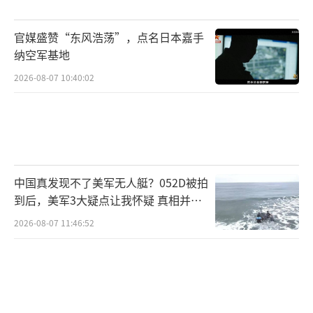
商务部新闻发言人表示，英国政府从中国
官媒盛赞“东风浩荡”，点名日本嘉手
企业手中接管英国钢铁公司已有一年多时间，
纳空军基地
中方立场始终明确一致，即英国政府应充分考
2026-08-07 10:40:02
虑中方企业对英国钢铁的巨大投入和对英经济
社会做出的贡献，尊重企业意愿和市场原则，
不滥用行政强制手段，积极寻找公允正当、双
方都能接受的解决方案。希望英国政府遵循公
中国真发现不了美军无人艇？052D被拍
平、公正、非歧视的原则，三思后行，审慎决
到后，美军3大疑点让我怀疑 真相并非
策，切实保障中国企业的合法权益，维护好中
如此
2026-08-07 11:46:52
英经贸关系的良好氛围。中方将密切关注事件
进展，采取有力措施维护中国企业合法权益。
（责任编辑：于浩淙 zx0176）