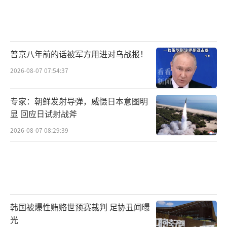
普京八年前的话被军方用进对乌战报！
2026-08-07 07:54:37
专家：朝鲜发射导弹，威慑日本意图明
显 回应日试射战斧
2026-08-07 08:29:39
韩国被爆性贿赂世预赛裁判 足协丑闻曝
光