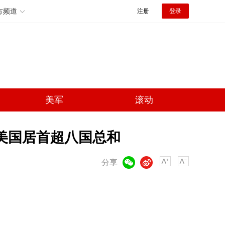
方频道
注册
登录
美军
滚动
 美国居首超八国总和
微信
微博
分享