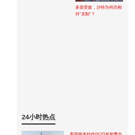
多面受敌，沙特为何仍相
对“克制”？
24小时热点
美国媒体炒作052D发射鹰击