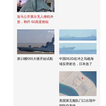
洛马公开展出无人僚机外
形，和歼-50高度相似
第13艘055大驱开始试航
中国052D在冲之鸟礁海
域实弹射击，日本急了
美国第五舰队门口出现中
国防空系统