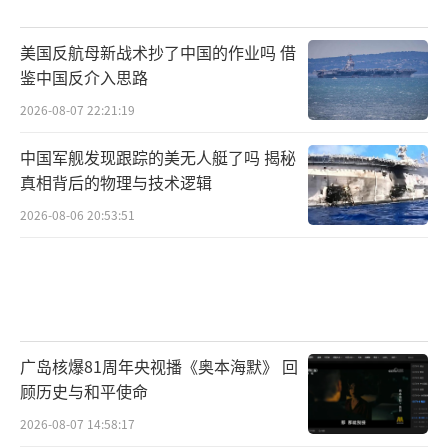
有17.7%属于最低工资类别。这些数据表明，
通过大规模、低薪注册来滥用该项目的时代已
美国反航母新战术抄了中国的作业吗 借
鉴中国反介入思路
经结束，该项目正更好地服务于其初衷——即吸
引高技能外国人才，并保障美国本土员工的薪
2026-08-07 22:21:19
酬、工作条件及就业机会。
中国军舰发现跟踪的美无人艇了吗 揭秘
真相背后的物理与技术逻辑
另据报道，2026财年第一季度，亚马逊、
2026-08-06 20:53:51
谷歌、Meta和微软等硅谷大厂提交的H-1B申请
较同期显著减少，亚马逊提交的申请从4647件
降至3057件，而Meta和谷歌提交的申请数量几
乎减半。得克萨斯州移民律师芬克尔曼表示，
这一下降主要与成本增加、对H-1B申请审查的
广岛核爆81周年央视播《奥本海默》 回
加强以及企业招聘重心变化有关，“公司在选
顾历史与和平使命
择担保对象时变得更加挑剔了。”
（责任编辑：卢其
2026-08-07 14:58:17