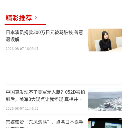
法和长期法律实践。在她看来，联邦法院所采
取的救济方式更值得关注——法院没有发布全国
精彩推荐
性禁令，而是依据《行政程序法》撤销了要求
实施10万美元申请费用的相关政策文件。
日本演员捐款300万日元被骂脏钱 善意
遭误解
陆颖透露，她所服务的企业多为中小规
2026-08-07 16:03:47
模，一般只雇用当前在美国并维持合法非移民
身份的求职者，比如应届毕业生，因此并不受1
0万美元申请费用的影响。相较之下，大量向美
国输送本国员工的印度公司受到的影响最大。
根据美国公民与移民事务局的报告，截至去年9
中国真发现不了美军无人艇？052D被拍
到后，美军3大疑点让我怀疑 真相并非
月的2025财年，在获得批准的40万份H-1B签证
如此
中，近七成颁发给了印度公民。若按行业划
2026-08-07 11:46:52
分，62%的H-1B签证颁发给了计算机相关职业
官媒盛赞“东风浩荡”，点名日本嘉手
的申请者。