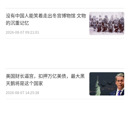
同年10月，美国商会、美国大学协会以及
没有中国人能笑着走出冬宫博物馆 文物
美国汽车工人联合会等数家机构针对特朗普政
的沉重记忆
府提高H-1B签证费提起诉讼。同年12月，美国
2026-08-07 09:21:01
加利福尼亚州等20个州起诉特朗普政府，希望
阻止后者提高H-1B签证费用。
对于本次判决的结果，陆颖并没有感到特
别意外。她认为，这一判决非常符合承办法官
美国财长逼宫，扣押万亿美债，最大黑
利奥·索罗金过往的判决风格。索罗金法官在
天鹅将是这个国家
涉及行政权边界、程序正义以及法定授权的问
2026-08-07 14:25:38
题上，通常会对联邦政府进行较为严格的审
查。例如在2025年的出生公民权案件中，他曾
阻止特朗普政府试图通过行政命令限制出生公
民权，理由正是总统无权通过行政命令改写宪