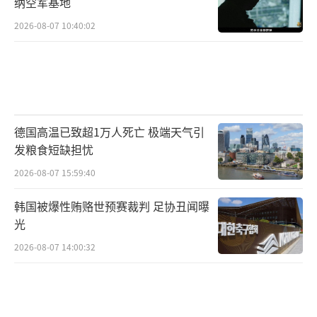
纳空军基地
2026-08-07 10:40:02
近一年来，特朗普政府对H-1B签证项目进
行了多项改革，除了针对H-1B签证申请征收10
万美元费用外，还包括以“加权选择”机制取
代H-1B签证原有的随机抽签制度，优先向高薪
岗位申请人发放签证等。这些政策已经取得了
德国高温已致超1万人死亡 极端天气引
显著的效果。美国公民及移民服务局发布的报
发粮食短缺担忧
告显示，2027财年H-1B分配中“正确提交”的
2026-08-07 15:59:40
申请数量已经出现下跌，从2026财年的接近34.
韩国被爆性贿赂世预赛裁判 足协丑闻曝
4万人下降到2027财年的约21.2万人，跌幅接近
光
40%。同时，有更多高学历和高薪资的申请者
2026-08-07 14:00:32
获批，约71.5%的获批者拥有美国的硕士或更
高学位，高于去年的57%，这意味着在美留学
生占比的增加。而所有被选中的注册者中，只