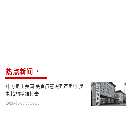
技企业用于吸引高学历外籍人才。去年9月，特
朗普政府突然颁布一道行政令，要求企业为H-1
B签证申请人额外支付10万美元的费用，否则不
得入境。在此之前，办理这项签证的费用约为
几千美元。这项措辞模糊的行政令一度带来巨
大混乱，由于担心无法入境，不少“打工
人”被迫24小时内返回美国，一度引发印度赴
美机票两小时内暴涨110%，移民律师的电话也
热点新闻
被打爆。白宫发言人随后澄清称，10万美元的
中方狙击美国 美官员意识到严重性 反
H-1B签证费用为一次性收费，只针对9月21日
制措施精准打击
之后新提交的申请，且申请人失去在美合法居
2026-08-07 15:59:12
留资格并身处境外，现有签证持有人再次入境
时不收取此费用，并且在涉“国家利益”或某
些关键行业的岗位上或将有豁免。