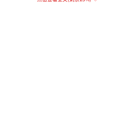
张晗还表示，和平统一后，台湾将成为和
平、安全、繁荣之岛，由全体中华儿女共同守
护。台湾同胞可以在和平安宁的环境中，真正
过上安居乐业的美好生活，充分享受祖国统
一、民族复兴的太平岁月。
（责任编辑：张小花 TT100
0）