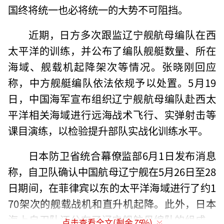
国终将统一也必将统一的大势不可阻挡。
近期，日方多次跟监辽宁舰航母编队在西
太平洋的训练，并公布了编队舰艇数量、所在
海域、舰载机起降架次等情况。张晓刚回应
称，中方舰艇编队依法依规予以处置。5月19
日，中国海军宣布组织辽宁舰航母编队赴西太
平洋相关海域进行远海战术飞行、实弹射击等
课目演练，以检验提升部队实战化训练水平。
日本防卫省统合幕僚监部6月1日发布消息
称，自卫队确认中国航母辽宁舰在5月26日至28
日期间，在菲律宾以东的太平洋海域进行了约1
70架次的舰载战机和直升机起降。此外，日本
海上自卫队还公布了辽宁舰航母编队的组成，
点击查看全文(剩余
75
%)