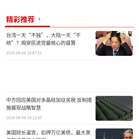
西兰两军举行了第13次战略对话，中美两军在
美国夏威夷举行了年度中美海上军事安全磋商
精彩推荐
机制工作小组会议，讨论了改进中美海上军事
安全问题的措施。中蒙“草原伙伴-2026”陆军
台湾一天“不独”，大陆一天“不
统”？揭穿民进党最核心的盘算
联训也在内蒙古某联合训练基地成功举行，涵
2026-08-08 10:47:51
盖无人侦察打击、有人无人协同冲击等内容。
2026年全国高考正在进行中，多年来军队
院校在高考前夕呼吁优秀青年投身强军事业。
今年中国海军祁连山舰发布了祝福视频，国防
科技大学、陆军工程大学等22所军校学员也为
中方回应美国对多晶硅加征关税 反制措
施展现战略智慧
考生加油。张晓刚介绍，2026年全军22所院校
2026-08-08 10:12:45
计划招收约1.75万名普通高中毕业生，期待更
多有志青年报考军校，在火热军营唱响青春之
美国财长逼宫，扣押万亿美债，最大黑