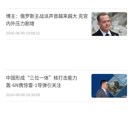
流淹没。
博主：俄罗斯主战派声音越来越大 克宫
日前，日菲单方面宣布启动在中国台湾岛
内外压力剧增
以东海域划界谈判，中国海警随即在相关海域
2026-08-09 10:09:21
进行执法巡查，交通运输部也开展了海上交通
专项执法行动。张晓刚敦促日菲立即停止非法
侵权挑衅行径，若一意孤行只会求锤得锤，中
方将以坚决有力的行动举措维护国家领土主权
和海洋权益。
中国形成“三位一体”核打击能力
轰-6N携惊雷-1导弹引关注
近期，中国军队与外军互动频繁，合作形
2026-08-08 19:30:09
式多样，涉及领域广、层级丰富。张晓刚介绍
了国防部长董军近期访问南非的情况，这是中
国国防部长时隔12年再次访问南非，双方就深
化全方位务实合作达成共识。此外，中国与新