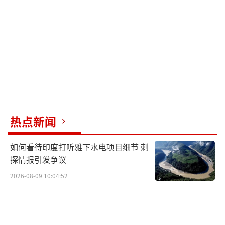
日方无权置喙。他还指出，中国军力建设旨在
维护地区与全球和平稳定，而日本扩军的本质
是军国主义回潮的体现，中方必将有效应对。
第23届香格里拉对话会于2026年5月29日
至31日在新加坡举行，美国国防部长赫格塞思
在会上称赞了新近稳定的美中关系，并罕见地
未提台湾。彭博社报道，这是至少十年来美国
热点新闻
国防部长首次在该论坛回避台湾议题。对此，
如何看待印度打听雅下水电项目细节 刺
台湾防务部门负责人声称，尽管美防长未提及
探情报引发争议
台湾，但台会持续强化“自我防卫”能力，与
2026-08-09 10:04:52
美保持密切军事合作。张晓刚回应称，任
何“倚外谋独”“以武谋独”的图谋注定失
败，执迷不悟、逆流而动的势力都会被历史洪