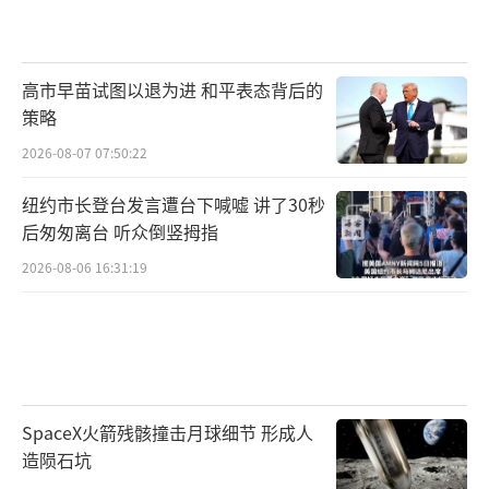
高市早苗试图以退为进 和平表态背后的
策略
2026-08-07 07:50:22
纽约市长登台发言遭台下喊嘘 讲了30秒
后匆匆离台 听众倒竖拇指
2026-08-06 16:31:19
SpaceX火箭残骸撞击月球细节 形成人
造陨石坑