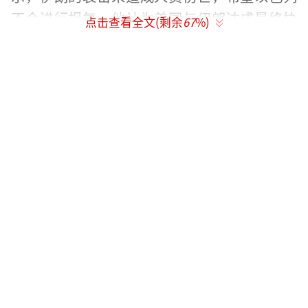
不会进行报复。他认为美国与伊朗达成最终协
点击查看全文(剩余
67
%)
议已近在咫尺，不希望因为当前事件导致协议
告吹。特朗普建议伊朗回到谈判桌前达成协
议，并表示以色列总理内塔尼亚胡将不得不接
受美国与伊朗谈判的结果。
美以伊战事进入第100天，霍尔木兹海峡成
为冲突焦点。美军打击了伊朗格什姆岛上的雷
达设施，伊朗则对科威特和巴林的美军目标发
动报复袭击。这片海域表面平静，但实际上航
运活动受到严重影响。阿曼海塞卜港外锚地滞
留着百余艘船只，船员们仍生活在船上，由快
艇运送生活物资。由于安全风险和保险费用上
升，这些船只选择暂时停留，静观事态发展。