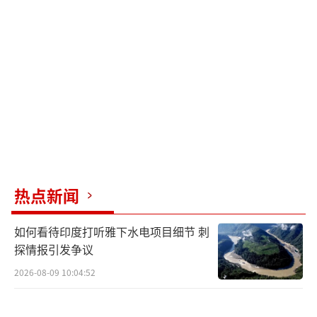
一些国际航运监测机构表示，部分船只在
穿越霍尔木兹海峡时关闭自动识别系统以降低
安全风险。尽管已有部分船只恢复通行，但霍
尔木兹海峡的航运活动远未回到冲突前的水
平，波斯湾内仍有数百艘商船和约2万名海员处
于滞留状态。
伊朗副总统兼环境署署长希娜·安萨里表
示，伊朗已启动《霍尔木兹海峡环境服务收费
热点新闻
条例》制定工作，初步草案已完成。拟议措施
如何看待印度打听雅下水电项目细节 刺
包括环境收费、海事保障、安全服务等内容，
探情报引发争议
具体收费标准及征收机制仍在研究中。她认为
2026-08-09 10:04:52
沿岸国家有权就维护航行安全、地区安全及环
境保护提供的服务收取相应费用。