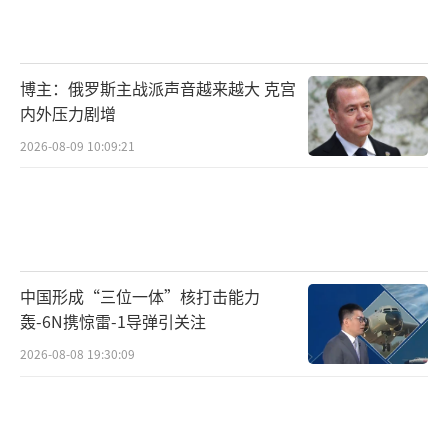
英国《劳埃德船舶日报》报道，通行霍尔
木兹海峡的部分船只需缴纳十多万美元以换取
博主：俄罗斯主战派声音越来越大 克宫
伊朗的通行许可，较战事初期大幅下降。散货
内外压力剧增
船单次通行费最高可达12万美元，油轮最高可
2026-08-09 10:09:21
达16万美元。由于美国的安保承诺变得不可
靠，多数船东仍认为通过该海峡过于危险，宁
可继续滞留。业界预计对峙还将持续。外媒：
就美伊局势，特朗普称和平协议相关工作进
入“收尾阶段” 呼吁停止报复！
（责任编辑：卢其龙
中国形成“三位一体”核打击能力
轰-6N携惊雷-1导弹引关注
CM0882）
2026-08-08 19:30:09