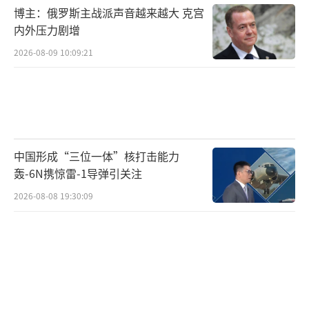
提升了我国玉米主栽品种的蛋白含量。在此基
博主：俄罗斯主战派声音越来越大 克宫
础上，科研团队聚合他们在2022年已挖掘出的
内外压力剧增
首个玉米高蛋白基因THP9-T，进一步突破了玉
2026-08-09 10:09:21
米高蛋白育种。经试验，双基因导入我国推广
面积最大的玉米杂交种郑单958后，玉米籽粒蛋
白含量从8.5%提升至12%～13%，全株蛋白含
量超9%，且产量保持稳定。
中国形成“三位一体”核打击能力
我国自主研发工艺路线生产的T1000级高
轰-6N携惊雷-1导弹引关注
性能碳纤维在上海实现批量化生产。产品可用
2026-08-08 19:30:09
于航空航天、具身智能、低空经济等高端领域
和未来产业，为我国关键领域发展提供核心战
略材料支撑。此次实现量产的T1000级高性能
碳纤维为12K小丝束规格，单股丝束拉伸强度超
过6.5吉帕。