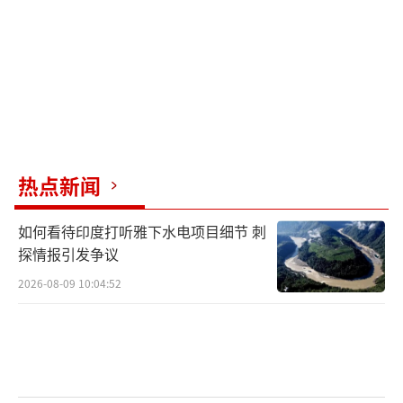
盟地区运距最短、最经济、最便捷的水运通
道。建设过程中，平陆运河航运枢纽工程创下
了多项世界纪录。
大连理工大学机械学院高性能精密成形团
队基于国际首创的“超低温成形技术”，成功
实现了直径超2米的“光板”整体推进剂贮箱箱
热点新闻
底的量产，将制造周期缩短了90%以上。利用
自研的全球首台大型超低温成形设备，科研团
如何看待印度打听雅下水电项目细节 刺
队与国内企业合作，实现了年产约1000件的量
探情报引发争议
产能力。这种新型箱底已随长征十二号、长征
2026-08-09 10:04:52
七号A遥十四运载火箭成功飞天。
3日，中国科学院联合国内多所高校，从野
生玉米中成功挖掘出高蛋白基因THP3-T，显著