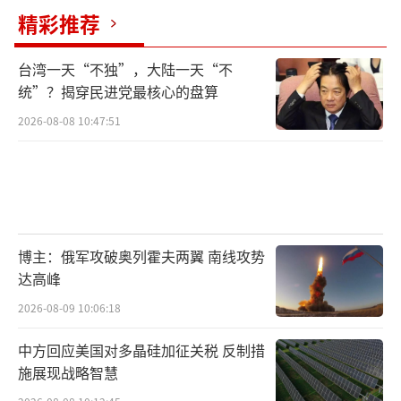
精彩推荐
从田间沃野到星辰大海，从基础材料到世
纪工程，中国的科技创新不断取得新成果，为
台湾一天“不独”，大陆一天“不
统”？揭穿民进党最核心的盘算
每一次创新喝彩，为每一份坚守点赞。国产火
2026-08-08 10:47:51
箭再添新突破 刷新研制周期纪录。
（责任编辑：卢
其龙 CM0882）
博主：俄军攻破奥列霍夫两翼 南线攻势
达高峰
2026-08-09 10:06:18
中方回应美国对多晶硅加征关税 反制措
施展现战略智慧