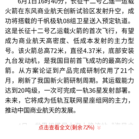
6月1日16时40分，长征十二号乙遥一运载
火箭在东风商业航天创新试验区发射升空，成
功将搭载的千帆极轨08组卫星送入预定轨道。
这是长征十二号乙运载火箭的首次飞行，有望
成为商业航天高密度、低成本发射的主力型
号。该火箭总高72米，直径4.37米，底部安装
九台发动机，是我国目前首飞成功的最高的火
箭。从方案论证到产品完成研制仅用了21个
月，刷新了我国新火箭研制周期。其运载能力
达到20吨级，一次可完成一轨36星发射部署。
未来，它将成为低轨互联网星座组网的主力，
推动中国商业航天的发展。
4日，世界规模最大海上换流站“海风之
点击查看全文(剩余
72
%)
心”在广东阳江顺利完成海上浮托安装，正式