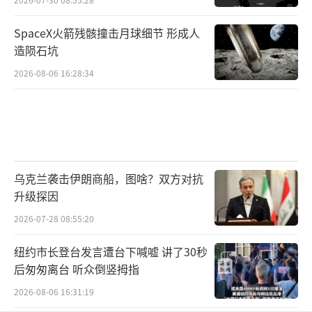
SpaceX火箭残骸撞击月球细节 形成人
造陨石坑
2026-08-06 16:28:34
乌克兰袭击伊朗商船，图啥？双方对抗
升级探因
2026-07-28 08:55:20
纽约市长登台发言遭台下喊嘘 讲了30秒
后匆匆离台 听众倒竖拇指
2026-08-06 16:31:19