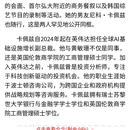
的会面、首尔弘大附近的商务餐叙以及韩国综
艺节目的录制等活动。她的男友尼科·卡佩兹
也随行，这是两人罕见地公开同框。
卡佩兹自2024年起在英伟达担任全球AI基
础设施增长副总裁。他与黄敏珊不仅是同事，
还是英国伦敦商学院的工商管理硕士同学。加
入英伟达之前，卡佩兹曾是投资分析师，专注
于科技创新驱动的投资机会。他的职业生涯始
于波士顿咨询公司，为跨国企业和政府机构提
供战略规划等咨询服务。卡佩兹拥有瑞士苏黎
世大学银行与金融学学士学位和英国伦敦商学
院工商管理硕士学位。
这次随行使外界再次关注到英伟达内部
点击查看全文(剩余
56
%)