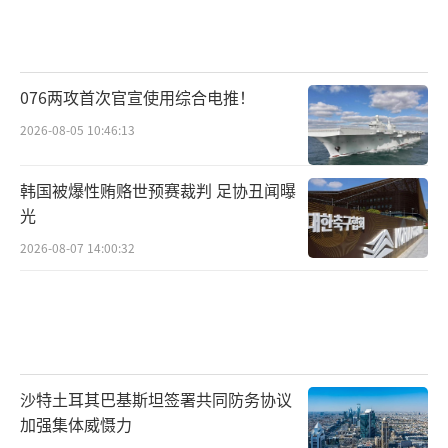
076两攻首次官宣使用综合电推！
2026-08-05 10:46:13
韩国被爆性贿赂世预赛裁判 足协丑闻曝
光
2026-08-07 14:00:32
沙特土耳其巴基斯坦签署共同防务协议
加强集体威慑力