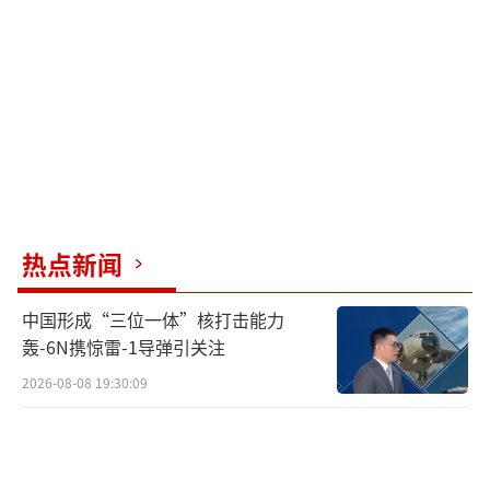
为“研发鸡尾酒实验室”的酒吧长达八年。201
9年，他们共同参加了麻省理工学院的人工智能
课程，逐渐进入英伟达的发展体系。黄敏珊在
英国伦敦商学院攻读工商管理硕士期间加入英
伟达，2020年以市场营销实习生身份正式入
职，随后快速晋升为高级总监，2023年薪酬超
过100万美元。黄胜斌则在2021年结束酒吧业
务，完成纽约大学工商管理硕士学位后，于202
热点新闻
2年加入英伟达，逐步进入机器人相关业务体
中国形成“三位一体”核打击能力
系。
（责任编辑：于浩淙 zx0176）
轰-6N携惊雷-1导弹引关注
2026-08-08 19:30:09