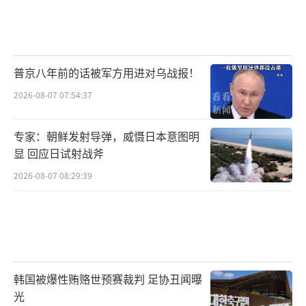
普京八年前的话被军方用进对乌战报！
2026-08-07 07:54:37
专家：朝鲜发射导弹，威慑日本意图明
显 回应日试射战斧
2026-08-07 08:29:39
韩国被爆性贿赂世预赛裁判 足协丑闻曝
光