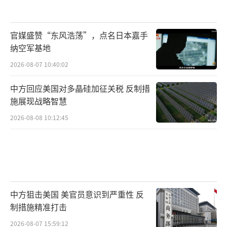
官媒盛赞“东风浩荡”，点名日本嘉手
纳空军基地
2026-08-07 10:40:02
中方回应美国对多晶硅加征关税 反制措
施展现战略智慧
2026-08-08 10:12:45
中方狙击美国 美官员意识到严重性 反
制措施精准打击
2026-08-07 15:59:12