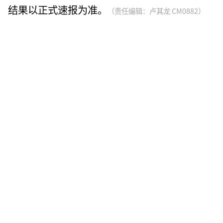
结果以正式速报为准。
（责任编辑：卢其龙 CM0882）