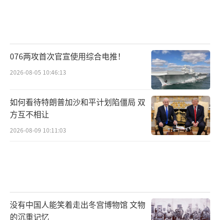
076两攻首次官宣使用综合电推！
2026-08-05 10:46:13
如何看待特朗普加沙和平计划陷僵局 双
方互不相让
2026-08-09 10:11:03
没有中国人能笑着走出冬宫博物馆 文物
的沉重记忆