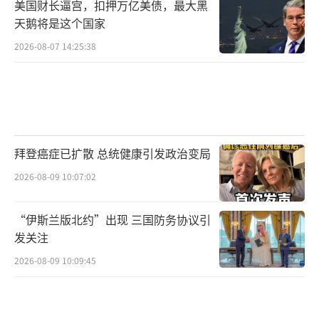
美国财长逼宫，扣押万亿美债，最大黑
天鹅将是这个国家
2026-08-07 14:25:38
拜登癌症已扩散 总统健康引发政治变局
2026-08-09 10:07:02
“伊斯兰版北约”出现 三国防务协议引
发关注
2026-08-09 10:09:45