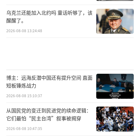
乌克兰还能加入北约吗 童话听够了，该
醒醒了。
2026-08-08 13:24:48
博主：远海反潜中国还有提升空间 直面
短板锤炼战力
2026-08-08 15:10:37
从国民党的变迁到民进党的续命逻辑：
它们最怕“民主台湾”叙事被揭穿
2026-08-08 10:47:35