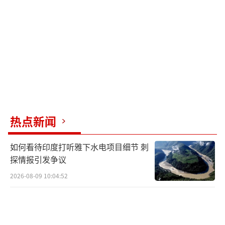
妥协信号。俄乌和谈至少卡在三个问题上：领
土归属死结、乌克兰加入北约问题以及战后安
全保障模式。俄方要求乌克兰书面承认克里米
亚等地并入俄罗斯，而乌克兰坚持恢复1991年
苏联解体时的国境线；俄方将乌克兰永久放弃
加入北约作为停战先决条件，乌克兰则在宪法
中写明谋求加入北约；乌方坚持美欧多国派驻
维和力量入驻乌克兰，俄方坚决拒绝任何北
热点新闻
约、欧盟武装力量进驻乌境内。
如何看待印度打听雅下水电项目细节 刺
从目前局势来看，俄乌达成全面和平协议
探情报引发争议
依然遥遥无期。最现实的出路或许是走向“冻
2026-08-09 10:04:52
结冲突”——即俄罗斯控制现有占领区，乌克兰
获得欧盟候选国地位，北约国家给乌克兰提供
安全保证但暂不接纳。然而，这样的协议更像