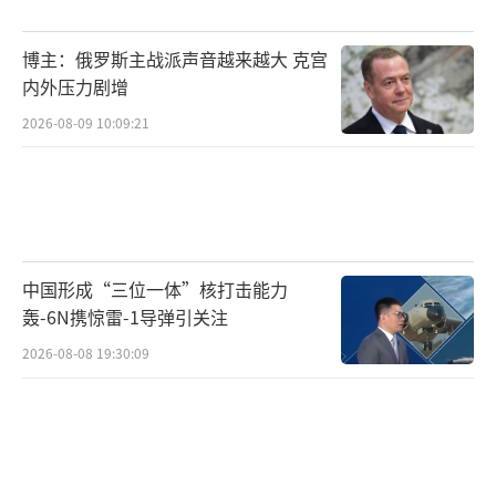
是短期停火协议，而不是长期和平协议，未来
博主：俄罗斯主战派声音越来越大 克宫
可能酝酿更大的冲突。
内外压力剧增
（责任编辑：卢其龙 CM0882）
2026-08-09 10:09:21
中国形成“三位一体”核打击能力
轰-6N携惊雷-1导弹引关注
2026-08-08 19:30:09