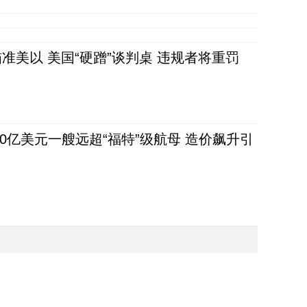
准美以 美国“硬蹭”谈判桌 违规者将重罚
80亿美元一艘远超“福特”级航母 造价飙升引