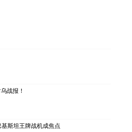
对乌战报！
 巴基斯坦王牌战机成焦点