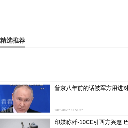
精选推荐
普京八年前的话被军方用进
2026-08-07 07:54:37
印媒称歼-10CE引西方兴趣