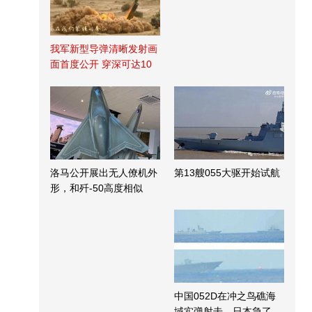
我军新型导弹清晰发射画
面首度公开 穿深可达10
米
洛马公开展出无人僚机外
第13艘055大驱开始试航
形，和歼-50高度相似
中国052D在冲之鸟礁海
域实弹射击，日本急了