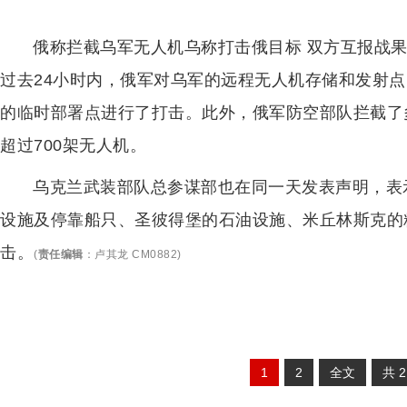
俄称拦截乌军无人机乌称打击俄目标 双方互报战
过去24小时内，俄军对乌军的远程无人机存储和发射
的临时部署点进行了打击。此外，俄军防空部队拦截了
超过700架无人机。
乌克兰武装部队总参谋部也在同一天发表声明，表
设施及停靠船只、圣彼得堡的石油设施、米丘林斯克的
击。
(
责任编辑
：
卢其龙 CM0882
)
1
2
全文
共