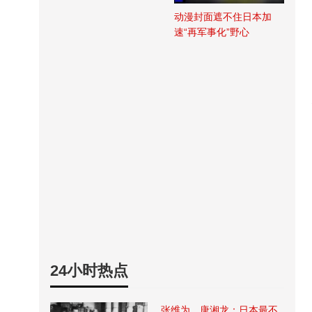
动漫封面遮不住日本加
速“再军事化”野心
24小时热点
张维为、唐湘龙：日本最不