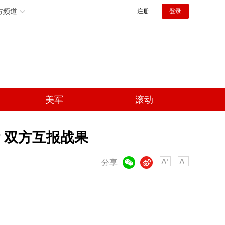
方频道
注册
登录
美军
滚动
 双方互报战果
微信
微博
分享