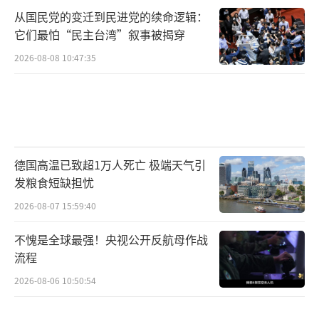
从国民党的变迁到民进党的续命逻辑：
用行动测试了这个信念。测试的结果是：打完
它们最怕“民主台湾”叙事被揭穿
了，天没有塌。
2026-08-08 10:47:35
美军拦截了若干导弹和无人机，也发动
了“自卫性”空袭，但没有出现那种“让伊朗
付出惨重代价”的大规模报复。美国的军事资
源不是无限的。欧洲方向要应对俄乌冲突的持
德国高温已致超1万人死亡 极端天气引
续消耗，印太方向要维持对中国的战略威慑，
发粮食短缺担忧
国内还有各种政治分歧和经济压力。在这个背
2026-08-07 15:59:40
景下，中东如果再爆发一场需要投入大量兵力
和资源的冲突，对美国来说绝对不是一个好消
不愧是全球最强！央视公开反航母作战
流程
息。
2026-08-06 10:50:54
伊朗显然看清楚了这一点。而且伊朗的打
击方式也经过了精心计算。打的是美军基地不