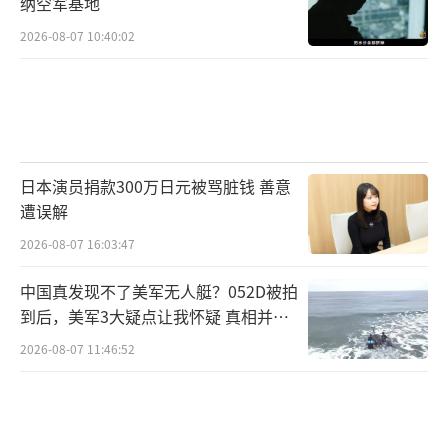
纳空军基地
听到真实的爆炸声。这对于一个几十年来相对
2026-08-07 10:40:02
和平的海湾富国来说，是一种极其不寻常的体
验。科威特并不是冲突的当事方，但被动地卷
了进来。
巴林的情况更尴尬。第五舰队总部就在巴
日本演员捐款300万日元被骂脏钱 善意
林，这是美国海军在中东的指挥中枢。伊朗的
遭误解
导弹和无人机直接瞄准这里，巴林的“爱国
2026-08-07 16:03:47
者”防空系统紧急拦截。拦截成功还好，失败
的话，伤害的都是巴林。
中国真发现不了美军无人艇？052D被拍
到后，美军3大疑点让我怀疑 真相并非
阿联酋暂停机场运营和所有航班起降，这
如此
2026-08-07 11:46:52
意味着迪拜、阿布扎比这些全球航空枢纽同时
按下了暂停键。每停运一小时都是天文数字的
经济损失。但不停不行，因为你不知道天上飞