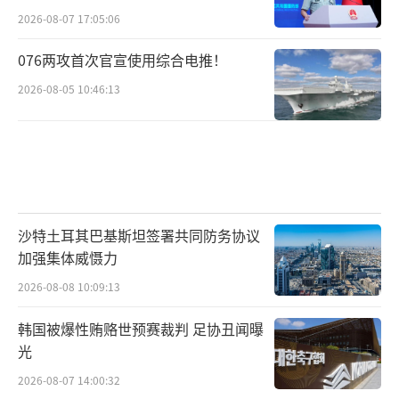
2026-08-07 17:05:06
海湾国家自己也不会不思考一个问题：跟
着美国的节奏走，到底是更安全了还是更危险
076两攻首次官宣使用综合电推！
了？过去这个问题答案似乎很明显，但现在不
2026-08-05 10:46:13
一定了。当你的机场因为一场和你无关的冲突
被迫关闭时，当你首都的居民在凌晨被防空警
报惊醒时，当你的经济因为外部冲突遭受损失
时，“站队”的成本就变得非常具体、非常真
实。
沙特土耳其巴基斯坦签署共同防务协议
加强集体威慑力
这不是说海湾国家会立刻转向，外交和安
2026-08-08 10:09:13
全政策的调整是一个极其复杂的过程。但种子
韩国被爆性贿赂世预赛裁判 足协丑闻曝
已经埋下了。当一而再再而三地出现类似事
光
件，海湾国家的战略计算就会逐渐变化。他们
2026-08-07 14:00:32
会开始更认真地考虑平衡外交、更主动地寻求