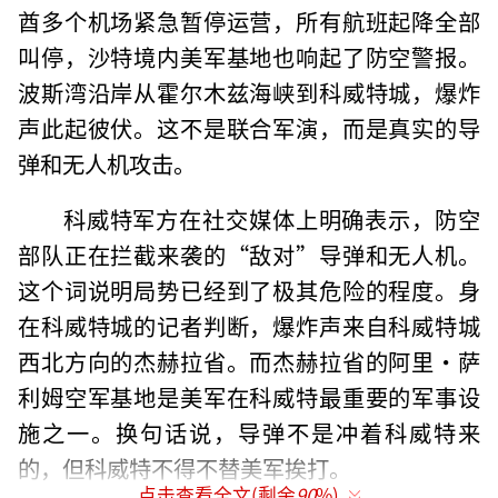
酋多个机场紧急暂停运营，所有航班起降全部
叫停，沙特境内美军基地也响起了防空警报。
波斯湾沿岸从霍尔木兹海峡到科威特城，爆炸
声此起彼伏。这不是联合军演，而是真实的导
弹和无人机攻击。
科威特军方在社交媒体上明确表示，防空
部队正在拦截来袭的“敌对”导弹和无人机。
这个词说明局势已经到了极其危险的程度。身
在科威特城的记者判断，爆炸声来自科威特城
西北方向的杰赫拉省。而杰赫拉省的阿里·萨
利姆空军基地是美军在科威特最重要的军事设
施之一。换句话说，导弹不是冲着科威特来
的，但科威特不得不替美军挨打。
点击查看全文(剩余
90
%)