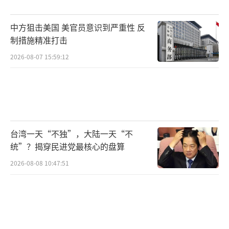
快、更系统。革命卫队用导弹袭击了属于美以
中方狙击美国 美官员意识到严重性 反
的船只“帕纳亚”号。随后，美军又袭击了格
制措施精准打击
什姆岛南部的一座革命卫队通信塔。于是革命
2026-08-07 15:59:12
卫队航空航天部队对美国位于该地区某国的空
军基地以及美国第五舰队总部发动了导弹和无
人机袭击。
每一次升级都是美国先迈出一步，伊朗随
台湾一天“不独”，大陆一天“不
后跟进一步。不是伊朗在单方面挑衅，是双方
统”？揭穿民进党最核心的盘算
在互相出拳。但诡异的是，在国际舆论场上，
2026-08-08 10:47:51
你更容易看到“伊朗发动袭击”的大标题，而
不太容易看到“美军炮弹击中伊朗油轮”这个
前置动作。这就是信息战的一部分。先动手的
人如果在舆论上掌握了定义权，后反击的人就