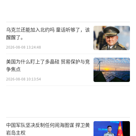
假，但选择的时机和方式更像是在展示能力而
非追求毁灭性战果。这种“精确对称报复”策
略传达了政治信号，同时让对手陷入一个选择
乌克兰还能加入北约吗 童话听够了，该
醒醒了。
困境：如果你大规模报复，正中伊朗下怀；如
果你不报复或者报复力度不够，那你的威慑信
2026-08-08 13:24:48
誉进一步受损。
美国为什么盯上了多晶硅 贸易保护与竞
争焦点
对于整个中东来说，这意味着旧秩序的加
2026-08-08 10:13:54
速瓦解。过去中东的安全架构大致可以描述
为：美国主导、海湾国家配合、以色列为支
点、压制伊朗。但这次事件暴露了这个架构的
脆弱性。当伊朗的导弹可以打到巴林、科威
特、阿联酋的美军基地时，这个安全架构
中国军队坚决反制任何闹海图谋 捍卫黄
的“安全”二字就打了折扣。
岩岛主权