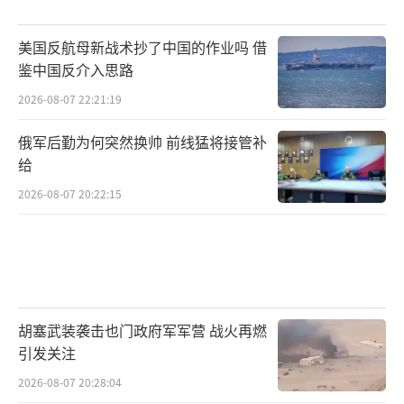
的是民航客机还是无人机，你不知道下一枚导
美国反航母新战术抄了中国的作业吗 借
弹会落在哪里。
鉴中国反介入思路
这给所有把国家安全寄托在美军基地上的
2026-08-07 22:21:19
国家提了一个醒：当美国到处树敌的时候，你
俄军后勤为何突然换帅 前线猛将接管补
土地上的美军基地可能随时从资产变成负债。
给
美国在全球有约750个军事基地，分布在80多个
2026-08-07 20:22:15
国家和地区。每一个基地的东道国都应该认真
思考科威特今夜发生的事情。
跳出具体的冲突细节，从更大的格局来
看，这次事件释放了一个更深刻的信号：伊朗
胡塞武装袭击也门政府军军营 战火再燃
不再惧怕美国。过去几十年里，中东地区的冲
引发关注
突逻辑大致是这样的：美国可以打别人，别人
2026-08-07 20:28:04
打美国基地的代价大到不可承受。但伊朗这次