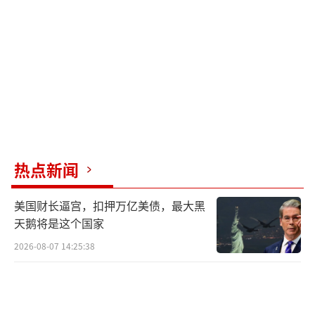
日晚间美军对伊朗格什姆岛发动了“自卫
性”空袭。但伊朗方面的说法是，美军空袭之
前，美军炮弹击中了霍尔木兹海峡附近的一艘
伊朗油轮，导致油轮机舱受损。伊朗革命卫队
将这一行为定性为“侵略”和“违反霍尔木兹
海峡规则”。
霍尔木兹海峡是伊朗的家门口，全球石油
热点新闻
运输大动脉不假，但它首先是伊朗的邻海。一
美国财长逼宫，扣押万亿美债，最大黑
艘伊朗油轮在自己家门口被美军炮弹击中，这
天鹅将是这个国家
件事相当于有人在别人家门口把人家的车给砸
2026-08-07 14:25:38
了，然后说这是“自卫”。换成任何一个主权
国家，这种情况都不可能不做出反应。
伊朗的反应比很多人预想的要更猛、更