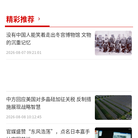
是“挑起冲突”。
精彩推荐
这次事件中最值得玩味的一个侧面是海湾
国家的处境。科威特、巴林、阿联酋，甚至沙
没有中国人能笑着走出冬宫博物馆 文物
特——这些国家在过去几十年里一直是美国在中
的沉重记忆
东的重要军事伙伴。美军在这些国家设有多个
2026-08-07 09:21:01
基地，部署了大量兵力和装备。这些基地的存
在，对这些国家来说本来是一张“安全牌”，
有美军在意味着有世界最强军事力量的保护
伞。但在此次事件中，这张牌变成了“活靶
子”。
中方回应美国对多晶硅加征关税 反制措
施展现战略智慧
科威特军方声明透露出的信息是：科威特
2026-08-08 10:12:45
的天空确实有导弹和无人机飞过，科威特的防
官媒盛赞“东风浩荡”，点名日本嘉手
空系统确实在开火，科威特的民众确实有可能