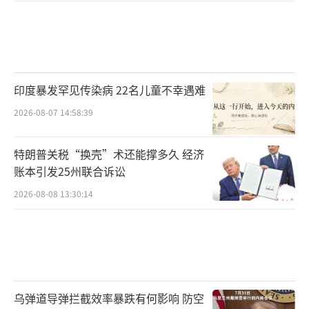
安全安排的多样化、更谨慎地处理与各方的关
系。
还有一个不常被讨论但非常重要的维度：
印度暴发罕见传染病 22名儿童不幸遇难
全球能源市场的神经。霍尔木兹海峡每天通过
约两千万桶石油，占全球海运石油的三分之一
2026-08-07 14:58:39
左右。伊朗和美国在霍尔木兹海峡附近交手，
特朗普关税“换壳”术还能撑多久 经济
本身就是对全球能源安全的最大威胁之一。国
账本引发25州联合诉讼
际油价在任何一个这样的夜晚都可能剧烈波
2026-08-08 13:30:14
动。而对于中国这样的能源进口大国来说，中
东的每一次动荡都不是遥远的故事，而是实实
在在的经济变量。
回到这个凌晨。科威特的防空警报响了又
乌弹道导弹拦截效率暴跌有何影响 防空
停，巴林的机场关闭了又开，阿联酋的航班暂