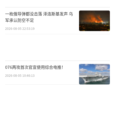
导体、稀土开发和数字基础设施建设合作，并
试探性讨论防务安全合作，反映出日本正试图
一枚俄导弹都没击落 泽连斯基发声 乌
将越南打造为其供应链重组战略的重要支撑
军承认防空不足
点。
2026-08-05 22:53:19
澳大利亚则是日本经济安全战略的重要基
石。双方签署《经济安全保障合作共同宣
言》，在关键矿产、能源储备和供应链安全等
领域建立更加紧密的合作机制。与此同时，两
076两攻首次官宣使用综合电推！
国正在推动防务合作制度化建设，加强网络安
2026-08-05 10:46:13
全合作和军事协调。随着近年来日澳关系持续
深化，双方关系朝着准同盟方向发展。
在韩国，高市则重点推动战略协同机制的
恢复与强化。双方恢复“穿梭外交”，建立领