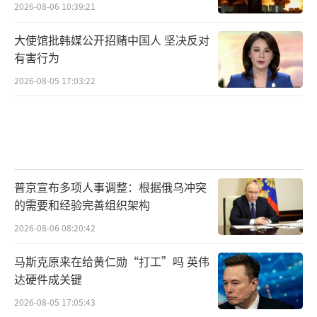
利亚采矿、马来西亚精炼，到日本国内回收利
2026-08-06 10:39:21
用废旧电子产品和汽车零部件，一个覆盖开
大使馆批韩媒公开招赌中国人 坚决反对
采、加工和循环利用全过程的产业链正在逐步
有害行为
形成。其根本目标在于降低对中国供应链的依
2026-08-05 17:03:22
赖。
与此同时，日本还积极推动海底电缆建
设、开放无线接入网（Open RAN）以及人工
智能标准制定等项目，希望在数字基础设施和
普京宣布多项人事调整：根据俄乌冲突
未来技术领域掌握更多规则制定权。除经济安
的需要和经验完善组织架构
全之外，安全合作已成为新版印太战略的另一
2026-08-06 08:20:42
根支柱。近年来，日本正在逐步推动政府开发
马斯克原来在给黄仁勋“打工”吗 英伟
援助（ODA）的安全化转型。过去主要用于经
达硬件成关键
济建设和人道援助的资金，如今越来越多被用
2026-08-05 17:05:43
于港口、机场等具有潜在军事价值的基础设施