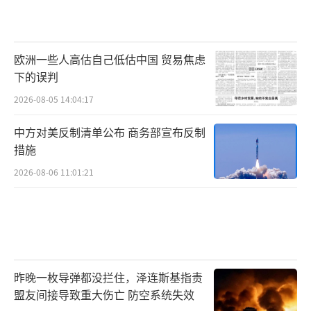
经从原则性倡议转变为具体操作方案。与安倍
时期侧重战略宣示不同，高市版战略附带大量
项目清单、资金安排和执行机制，更像是一份
欧洲一些人高估自己低估中国 贸易焦虑
下的误判
具体的行动手册。
2026-08-05 14:04:17
经济安全是其中最重要的支柱之一。近年
中方对美反制清单公布 商务部宣布反制
来，日本越来越强调“经济安全保障”概念，
措施
将供应链安全、关键矿产、能源安全和数字基
2026-08-06 11:01:21
础设施纳入国家安全范畴。高市提出的“能源
与资源供给能力强韧化伙伴关系”，正是这一
思路的具体体现。其核心目标是通过石油、天
然气储备共享以及关键矿产合作，构建具有排
他性的区域供应链网络。在关键矿产领域，日
昨晚一枚导弹都没拦住，泽连斯基指责
本正试图建立完整的稀土供应链体系。从澳大
盟友间接导致重大伤亡 防空系统失效