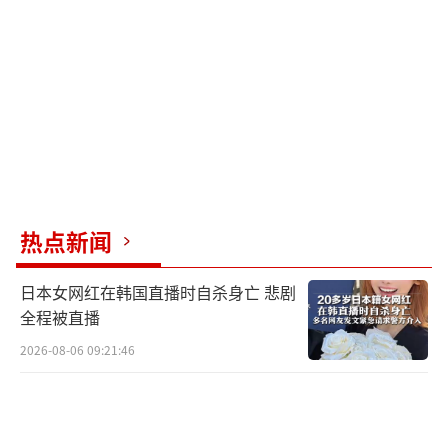
参与门槛较低、政治敏感度较弱，更容易被东
南亚和南太平洋国家接受，也更符合这些国家
普遍奉行战略自主、不愿选边站队的现实。此
次高市访问的越南、澳大利亚和韩国，以及重
点拉拢的菲律宾，构成了日本地区战略布局中
的四个关键节点。
越南是连接东南亚大陆与南海的重要国
热点新闻
家，也是日本推进供应链重组和关键矿产布局
日本女网红在韩国直播时自杀身亡 悲剧
的重要支点。近年来，随着全球产业链调整加
全程被直播
速，日本企业持续推动对华投资风险分散，越
2026-08-06 09:21:46
南成为制造业转移的重要承接地。同时，越南
拥有丰富的稀土资源，对于日本降低关键矿产
供应风险具有重要意义。高市此次重点推进半