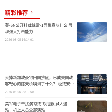
导人定期互访机制，并在液化天然气储备、经
济安全合作等领域达成共识。从日本视角来
精彩推荐
看，韩国不仅是重要经济伙伴，更是东北亚安
轰-6N公开挂载惊雷-1导弹意味什么 展
全架构中的关键一环。日本希望借助日韩关系
现强大打击能力
改善，进一步强化美日韩三边合作机制，并提
2026-08-05 16:14:01
升其在东北亚事务中的影响力。
尤其值得注意的是，在高市此次亚太布局
中，菲律宾正成为日本重点经营的战略伙伴。
在高市与马科斯的会谈中，日菲双边关系被升
卖掉新加坡豪宅回国抄底，已成美国政
级为“全面战略伙伴关系”，并启动《军事情
客靶心的陈天桥嗅到了什么？ 极致安全
报保护协定》谈判。事实上，近年来日本持续
的追寻
2026-08-06 09:19:50
向菲律宾提供巡逻艇、雷达装备和海上执法能
力建设支持，双方防务合作不断深化。菲律宾
美军电子干扰演习致飞机撞山4人遇
难，机上人员全部遇难
已经从日本传统意义上的合作伙伴，逐渐演变