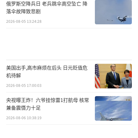
形态色彩。“自由”“民主”“法治”等价值
俄罗斯空降兵日 老兵跳伞高空坠亡 降
观是其核心叙事，日本希望通过价值观外交塑
落伞故障致悲剧
造地区共识，并与美国形成战略呼应。然而，
2026-08-05 13:24:28
高市版印太战略明显弱化了这一色彩，转而强
调“独立性”“韧性”“能力建设”等概念。
高市不再强调国家之间应当如何选边站队，而
是强调如何帮助合作伙伴增强自身能力、提高
美国出手,高市麻烦在后头 日元贬值危
抗风险水平。
机待解
这种变化是日本吸取过去经验后的现实选
2026-08-05 17:00:03
择。对于东南亚国家而言，过于浓厚的意识形
央视曝王炸！六爷挂惊雷1打航母 核常
态色彩往往意味着卷入大国竞争风险，因此吸
兼备震慑力十足
引力有限。相比之下，以经济发展、供应链安
2026-08-06 10:38:19
全和能力建设为名义推进合作，更容易获得地
区国家认同。更重要的是，高市版印太战略已