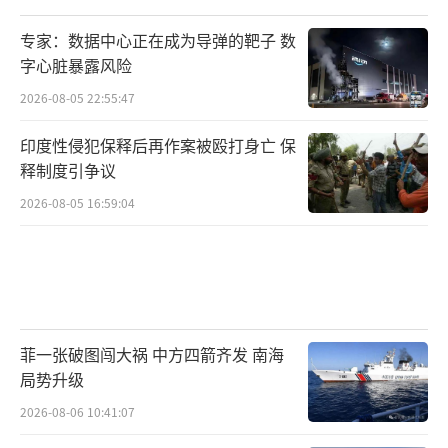
各异，但都被纳入日本正在构建的区域合作网
专家：数据中心正在成为导弹的靶子 数
络之中。在这网络结构中，日本扮演规则制定
字心脏暴露风险
者、资源协调者和安全联结者的角色，而各国
2026-08-05 22:55:47
则根据自身优势承担不同功能。其最终目标是
构建一个覆盖整个印太地区、能够在经济安全
印度性侵犯保释后再作案被殴打身亡 保
释制度引争议
和战略安全层面相互支撑的合作体系。
2026-08-05 16:59:04
与此次出访同步推出的新版印太战略，则
进一步展现了日本战略思维的变化。如果说201
6年安倍晋三提出的印太战略主要解决的是“为
什么要推进印太战略”的问题，那么高市版印
太战略则更加关注“如何推进印太战略”的问
菲一张破图闯大祸 中方四箭齐发 南海
局势升级
题。两者虽然一脉相承，但侧重点已经发生明
2026-08-06 10:41:07
显变化。安倍时期的印太战略具有较强的意识