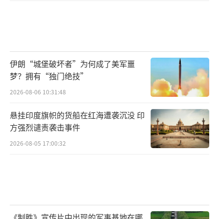
建设，以及巡逻船、通讯设备等安全领域项
目。
与此同时，日本还建立了政府安全保障能
伊朗“城堡破坏者”为何成了美军噩
力强化支援（OSA）机制，专门向所谓“志同
梦？拥有“独门绝技”
道合国家”无偿提供防卫装备。短短几年间，
2026-08-06 10:31:48
该机制预算大幅增长，援助对象也迅速扩大至
十余个国家。日本已经决定向菲律宾、印度尼
悬挂印度旗帜的货船在红海遭袭沉没 印
方强烈谴责袭击事件
西亚、马来西亚、斯里兰卡等国提供沿岸雷
达、巡逻艇和无人机等装备。此外，日本海上
2026-08-05 17:00:32
保安厅计划于2026年成立专门的“印太支援
队”，通过培训、联合演练和装备输出等方式
提升相关国家海上执法能力。
可以看出，日本实际上正在构建一套覆盖
《制胜》宣传片中出现的军事基地在哪