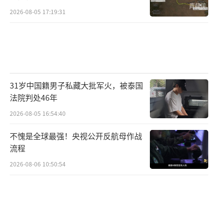
2026-08-05 17:19:31
为其印太安全布局中的关键支点。在香格里拉
对话会上，日本防卫大臣小泉进次郎高调鼓吹
新版“自由开放印太”构想，表示日本将持续
强化防务能力并扩大地区安全合作，在地区安
全事务中承担“新角色”。与此同时，菲律宾
31岁中国籍男子私藏大批军火，被泰国
国防部长特奥多罗也表示，菲律宾将进一步强
法院判处46年
化威慑能力，扩大安全伙伴网络，并持续深化
2026-08-05 16:54:40
与地区国家的安全合作。在南海问题上，菲律
不愧是全球最强！央视公开反航母作战
宾方面继续渲染地区紧张局势，并试图将自身
流程
塑造为所谓“地区规则秩序”的维护者。日菲
2026-08-06 10:50:54
双方在安全议题上的高度协同，显示两国正在
围绕南海问题形成更加紧密的战略配合。
这几个国家虽然地理位置不同、利益诉求