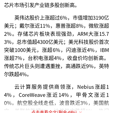
芯片市场引发产业链多股创新高。
英伟达股价上涨超过6%，市值增加3190亿
美元；戴尔涨近11%，惠普涨超8%，微软涨超
2%。存储芯片板块表现强劲，ARM大涨15.7
3%，总市值超4300亿美元；美光科技股价首次
突破1000美元，涨超6%，闪迪涨近4%，IBM
涨超7%，台积电涨超4%，收盘价均创新高。
传统芯片巨头则遭遇重挫，高通跌近9%，英特
尔跌超4%。
云计算服务提供商领涨，Nebius涨超1
4%，CoreWeave涨近14%，甲骨文涨近1
0%。航空股全线走低，波音跌近3%，美国航
空、美联航跌超2%，达美航空跌超1%。热门
点击查看全文(剩余
49
%)